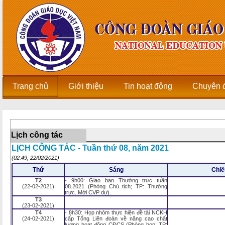
Trang chủ
Giới thiệu
Tin hoạt động
Chuyên 
Lịch công tác
LỊCH CÔNG TÁC - Tuần thứ 08, năm 2021
(02:49, 22/02/2021)
Thứ
Sáng
Chiề
T2
- 9h00: Giao ban Thường trực tuần
(22-02-2021)
08.2021 (Phòng Chủ tịch; TP: Thường
trực. Mời CVP dự).
T3
(23-02-2021)
T4
- 8h30: Họp nhóm thực hiện đề tài NCKH
(24-02-2021)
cấp Tổng Liên đoàn về nâng cao chất
lượng hoạt động CĐCS (Phòng họp; TP: