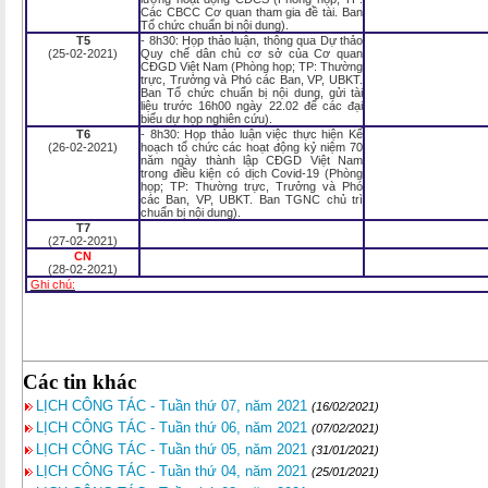
Các CBCC Cơ quan tham gia đề tài. Ban
Tổ chức chuẩn bị nội dung).
T5
- 8h30: Họp thảo luận, thông qua Dự thảo
(25-02-2021)
Quy chế dân chủ cơ sở của Cơ quan
CĐGD Việt Nam (Phòng họp; TP: Thường
trực, Trưởng và Phó các Ban, VP, UBKT.
Ban Tổ chức chuẩn bị nội dung, gửi tài
liệu trước 16h00 ngày 22.02 để các đại
biểu dự họp nghiên cứu).
T6
- 8h30: Họp thảo luận việc thực hiện Kế
(26-02-2021)
hoạch tổ chức các hoạt động kỷ niệm 70
năm ngày thành lập CĐGD Việt Nam
trong điều kiện có dịch Covid-19 (Phòng
họp; TP: Thường trực, Trưởng và Phó
các Ban, VP, UBKT. Ban TGNC chủ trì
chuẩn bị nội dung).
T7
(27-02-2021)
CN
(28-02-2021)
Ghi chú:
Các tin khác
LỊCH CÔNG TÁC - Tuần thứ 07, năm 2021
(16/02/2021)
LỊCH CÔNG TÁC - Tuần thứ 06, năm 2021
(07/02/2021)
LỊCH CÔNG TÁC - Tuần thứ 05, năm 2021
(31/01/2021)
LỊCH CÔNG TÁC - Tuần thứ 04, năm 2021
(25/01/2021)