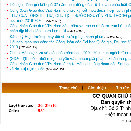
Hội nghị đánh giá kết quả 02 năm hoạt động của Tổ Tư vấn pháp luật 
Công đoàn Giáo dục Việt Nam tổ chức ký kết thỏa thuận hợp tác vì phú
THƯ CỦA TỔNG BÍ THƯ, CHỦ TỊCH NƯỚC NGUYỄN PHÚ TRỌNG gửi ng
học mới 2019-2020
(05/09/2019)
Công đoàn Giáo dục Việt Nam đến thăm và trao quà hỗ trợ cán bộ, nhà
nhân dịp khai giảng năm học mới
(04/09/2019)
Đăng ký Hiệu trưởng thay đổi vì trường học hạnh phúc
(30/08/2019)
Hội nghị giao ban công tác Công đoàn các Đại học Quốc gia, Đại học 
2019
(19/08/2019)
Chỉ thị Về nhiệm vụ và giải pháp năm học 2019 - 2020 của ngành Giáo
(GD&TĐ)9 nhóm nhiệm vụ chủ yếu và 5 nhóm giải pháp cơ bản trong 
Công đoàn Giáo dục Việt Nam tổ chức Hội nghị công đoàn các Đại học
và đơn trị trực thuộc
(06/08/2019)
|
|
Trang chủ
Giới thiệu
Tin tức
CƠ QUAN CHỦ 
Bản quyền t
26129516
Lượt truy cập:
Địa chỉ: Số 2 Trị
951
Online:
Điện thoại
Ema