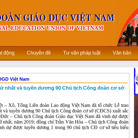
ạt động
Chuyên đề
Tư vấn pháp luật
Văn bản
CĐGD Việt Nam
hứ nhất và tuyên dương 90 Chủ tịch Công đoàn cơ sở
ệt – Xô, Tổng Liên đoàn Lao động Việt Nam đã tổ chức Lễ trao
t và tuyên dương 90 Chủ tịch Công đoàn cơ sở (CĐCS) xuất sắc
 Đức – Chủ tịch Công đoàn Giáo dục Việt Nam đã vinh dự được
ứ nhất, năm 2019; đồng chí Trần Văn Hòa – Chủ tịch Công đoàn
h dự được tuyên dương 1 trong 90 chủ tịch CĐ cơ sở tiêu biểu