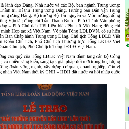
 là lãnh đạo Đảng, Nhà nước và các Bộ, ban ngành Trung ương:
Chính trị, Bí thư Trung ương Đảng, Trưởng ban Dân vận Trung
Trung ương Đảng, Bộ trưởng Bộ Tài nguyên và Môi trường; đồng
hông Vận tải; đồng chí Trần Thanh Bình – Phó Chánh Văn phòng
ơng – Phó Chủ tịch Hội Liên hiệp Phụ nữ Việt Nam; đồng chí
 minh Hợp tác xã Việt Nam. Về phía Tổng LĐLĐVN, có sự hiện
viên Ban Chấp hành Trung ương Đảng, Chủ tịch Tổng LĐLĐ Việt
ên Đoàn Chủ tịch, Phó Chủ tịch Thường trực Tổng LĐLĐ Việt
 Đoàn Chủ tịch, Phó Chủ tịch Tổng LĐLĐ Việt Nam.
hưởng cao quý của Tổng LĐLĐ Việt Nam dành tặng cán bộ Công
c, có nhiều sáng kiến, sáng tạo, giải pháp đổi mới trong hoạt động
Công đoàn vững mạnh, xây dựng cơ quan, doanh nghiệp, đơn vị
công nhân Việt Nam thời kỳ CNH – HĐH đất nước và hội nhập quốc