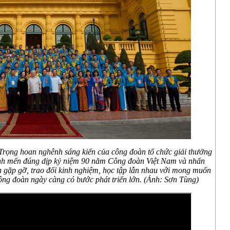
rọng hoan nghênh sáng kiến của công đoàn tổ chức giải thưởng
nh mến đúng dịp kỷ niệm 90 năm Công đoàn Việt Nam và nhấn
n gặp gỡ, trao đổi kinh nghiệm, học tập lẫn nhau với mong muốn
ông đoàn ngày càng có bước phát triển lớn. (Ảnh: Sơn Tùng)