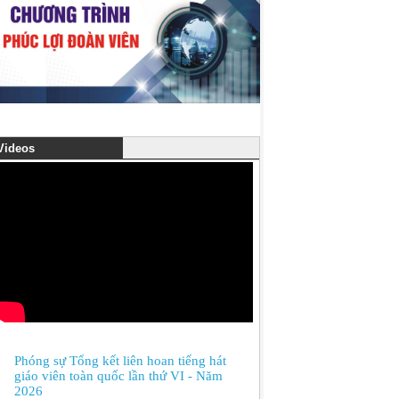
ideos
Phóng sự Tổng kết liên hoan tiếng hát
giáo viên toàn quốc lần thứ VI - Năm
2026