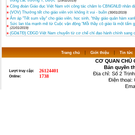
trong các trường Y, Dược''
(25/02/2019)
Công đoàn Giáo dục Việt Nam với công tác chăm lo CBNGNLĐ nhân dị
(VOV) Thưởng tết cho giáo viên với không ít vui - buồn
(30/01/2019)
Ấm áp ''Tết sum vầy'' cho giáo viên, học sinh, ''thầy giáo quân hàm xan
Sức lan tỏa mạnh mẽ từ Cuộc vận động “Mỗi thầy cô giáo là một tấm 
(21/01/2019)
(GD&TĐ) CĐGD Việt Nam chuyển từ cơ chế chỉ đạo hành chính sang c
|
|
Trang chủ
Giới thiệu
Tin tức
CƠ QUAN CHỦ 
Bản quyền t
26124401
Lượt truy cập:
Địa chỉ: Số 2 Trị
1738
Online:
Điện thoại
Ema