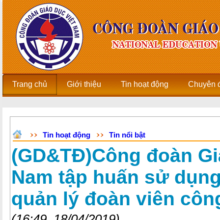
Trang chủ
Giới thiệu
Tin hoạt động
Chuyên 
Tin hoạt động
Tin nổi bật
(GD&TĐ)Công đoàn Giá
Nam tập huấn sử dụn
quản lý đoàn viên côn
(16:49, 18/04/2019)