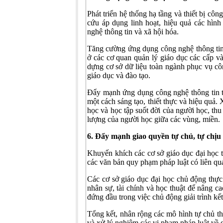
Phát triển hệ thống hạ tầng và thiết bị cô
cứu áp dụng linh hoạt, hiệu quả các hình
nghệ thông tin và xã hội hóa.
Tăng cường ứng dụng công nghệ thông tin t
ở các cơ quan quản lý giáo dục các cấp và
dựng cơ sở dữ liệu toàn ngành phục vụ cô
giáo dục và đào tạo.
Đẩy mạnh ứng dụng công nghệ thông tin t
một cách sáng tạo, thiết thực và hiệu quả
học và học tập suốt đời của người học, thu
lượng của người học giữa các vùng, miền.
6.
Đẩy mạnh giao quyền tự chủ, tự chịu t
Khuyến khích các cơ sở giáo dục đại học
các văn bản quy phạm pháp luật có liên qua
Các cơ sở giáo dục đại học chủ động thực
nhân sự, tài chính và học thuật để nâng c
đứng đầu trong việc chủ động giải trình kế
Tổng kết, nhân rộng các mô hình tự chủ th
và xử lý nghiêm các vi phạm pháp luật về 