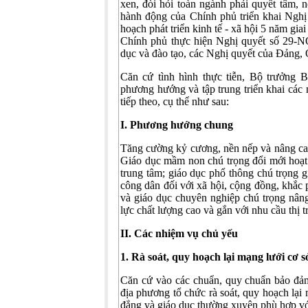
xen, đòi hỏi toàn ngành phải quyết tâm, 
hành động của Chính phủ triển khai Nghị
hoạch phát triển kinh tế - xã hội 5 năm gia
Chính phủ thực hiện Nghị quyết số 29-N
dục và đào tạo, các Nghị quyết của Đảng,
Căn cứ tình hình thực tiễn, Bộ trưởng B
phương hướng và tập trung triển khai cá
tiếp theo, cụ thể như sau:
I. Phương hướng chung
Tăng cường kỷ cương, nền nếp và nâng cao 
Giáo dục mầm non chú trọng đổi mới hoạt 
trung tâm; giáo dục phổ thông chú trọng g
công dân đối với xã hội, cộng đồng, khắc 
và giáo dục chuyên nghiệp chú trọng nâng
lực chất lượng cao và gắn với nhu cầu thị 
II. Các nhiệm vụ chủ yếu
1. Rà soát, quy hoạch lại mạng lưới cơ 
Căn cứ vào các chuẩn, quy chuẩn bảo đảm
địa phương tổ chức rà soát, quy hoạch lại
đẳng và giáo dục thường xuyên phù hợp vớ