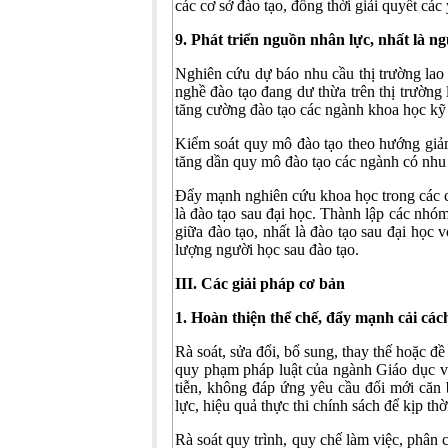
các cơ sở đào tạo, đồng thời giải quyết các
9.
P
hát triển nguồn nhân lực, nhất là n
Nghiên cứu dự báo nhu cầu thị trường lao
nghề đào tạo đang dư thừa trên thị trường 
tăng cường đào tạo các ngành khoa học kỹ 
Kiểm soát quy mô đào tạo theo hướng giảm 
tăng dần quy mô đào tạo các ngành có nhu 
Đẩy mạnh nghiên cứu khoa học trong các cơ
là đào tạo sau đại học. Thành lập các nhó
giữa đào tạo, nhất là đào tạo sau đại học
lượng người học sau đào tạo.
III. Các giải pháp cơ bản
1. Hoàn thiện thể chế, đẩy mạnh cải các
Rà soát, sửa đổi, bổ sung, thay thế hoặc đ
quy phạm pháp luật của ngành Giáo dục v
tiễn, không đáp ứng yêu cầu đổi mới căn 
lực, hiệu quả thực thi chính sách để kịp th
Rà soát quy trình, quy chế làm việc, phân