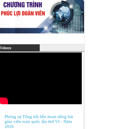
ideos
Phóng sự Tổng kết liên hoan tiếng hát
giáo viên toàn quốc lần thứ VI - Năm
2026