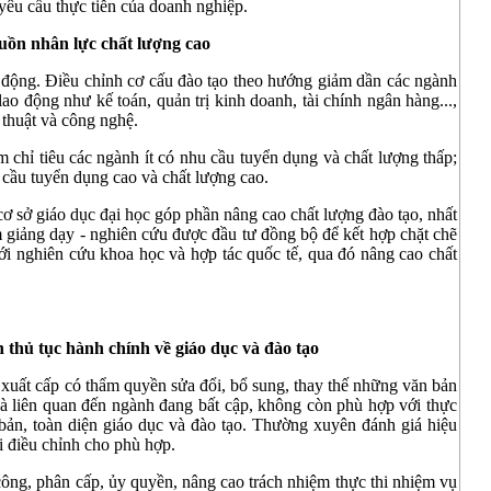
 yêu cầu thực tiễn của doanh nghiệp.
guồn nhân lực chất lượng cao
 động. Điều chỉnh cơ cấu đào tạo theo hướng giảm dần các ngành
lao động như kế toán, quản trị kinh doanh, tài chính ngân hàng...,
thuật và công nghệ.
chỉ tiêu các ngành ít có nhu cầu tuyển dụng và chất lượng thấp;
cầu tuyển dụng cao và chất lượng cao.
 sở giáo dục đại học góp phần nâng cao chất lượng đào tạo, nhất
m giảng dạy - nghiên cứu được đầu tư đồng bộ để kết hợp chặt chẽ
 với nghiên cứu khoa học và hợp tác quốc tế, qua đó nâng cao chất
h thủ tục hành chính về giáo dục và đào tạo
ề xuất cấp có thẩm quyền sửa đổi, bổ sung, thay thế những văn bản
à liên quan đến ngành đang bất cập, không còn phù hợp với thực
bản, toàn diện giáo dục và đào tạo. Thường xuyên đánh giá hiệu
ời điều chỉnh cho phù hợp.
 công, phân cấp, ủy quyền, nâng cao trách nhiệm thực thi nhiệm vụ