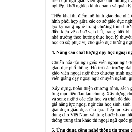
triển đội ngũ giáo viên giáo dục hướng n
nghiệp, khởi nghiệp kinh doanh và quản lý
Triển khai thí điểm mô hình giáo dục nhà 
hình phối hợp giữa các cơ sở giáo dục ngh
tạo kỹ năng nghề trong chương trình hướ
điều kiện về cơ sở vật chất, trang thiết 
nhà trường theo hướng thực học, lý thuyết
học cơ sở, phục vụ cho giáo dục hướng ngh
4. Nâng cao chất lượng dạy học ngoại ngữ
Chuẩn hóa đội ngũ giáo viên ngoại ngữ 
giáo dục phổ thông. Hỗ trợ các trường đạ
giáo viên ngoại ngữ theo chương trình 
viên giảng dạy ngoại ngữ chuyên ngành, g
Xây dựng, hoàn thiện chương trình, sách giá
ứng mục tiêu đào tạo chung. Xây dựng 
và song ngữ ở các cấp học và trình độ đào tạo
giá năng lực ngoại ngữ của học sinh, sinh
giai đoạn giáo dục, đào tạo. Tiếp tục x
dùng cho Việt Nam và từng bước hoàn thiệ
thống trung tâm khảo thí ngoại ngữ quốc gi
5. Ứng dụng công nghệ thông tin trong d