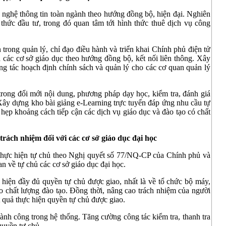
ng nghệ thông tin toàn ngành theo hướng đồng bộ, hiện đại. Nghiên
 thức đầu tư, trong đó quan tâm tới hình thức thuê dịch vụ công
rong quản lý, chỉ đạo điều hành và triển khai Chính phủ điện tử
 các cơ sở giáo dục theo hướng đồng bộ, kết nối liên thông. Xây
ng tác hoạch định chính sách và quản lý cho các cơ quan quản lý
rong đổi mới nội dung, phương pháp dạy học, kiểm tra, đánh giá
. Xây dựng kho bài giảng e-Learning trực tuyến đáp ứng nhu cầu tự
 hẹp khoảng cách tiếp cận các dịch vụ giáo dục và đào tạo có chất
rách nhiệm đối với các cơ sở giáo dục đại học
 thực hiện tự chủ theo Nghị quyết số 77/NQ-CP của Chính phủ và
n về tự chủ các cơ sở giáo dục đại học.
 hiện đầy đủ quyền tự chủ được giao, nhất là về tổ chức bộ máy,
ao chất lượng đào tạo. Đồng thời, nâng cao trách nhiệm của người
t quả thực hiện quyền tự chủ được giao.
ành công trong hệ thống. Tăng cường công tác kiểm tra, thanh tra
quyền tự chủ.