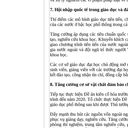
7. Hội nhập quốc tế trong giáo dục và đ
Thí điểm các mô hình giáo dục tiên tiến, c
của các nước ở bậc học phổ thông trong cả
Tăng cường áp dụng các tiêu chuẩn quốc t
tạo, nghiên cứu khoa học. Khuyến khích cá
giao chương trình tiên tiến của nước ngoà
gia nước ngoài và đội ngũ trí thức ngườ
khoa học.
Các cơ sở giáo dục đại học chủ động mở rộ
sinh viên, giảng viên với các trường đại 
kết đào tạo, công nhận tín chỉ, đồng cấp b
8. Tăng cường cơ sở vật chất đảm bảo c
Tiếp tục thực hiện Đề án kiên cố hóa trườn
trình đến năm 2020. Tổ chức thực hiện Đề
giáo dục phổ thông sau khi được Thủ tướn
Đẩy mạnh thu hút các nguồn vốn ngoài ngân
phục vụ giảng dạy, nghiên cứu. Tăng cường
phòng thí nghiệm, trung tâm nghiên cứu,