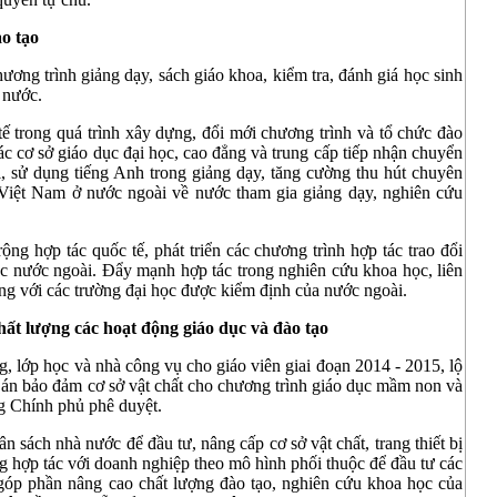
ào tạo
hương trình giảng dạy, sách giáo khoa, kiểm tra, đánh giá học sinh
 nước.
ế trong quá trình xây dựng, đổi mới chương trình và tổ chức đào
c cơ sở giáo dục đại học, cao đẳng và trung cấp tiếp nhận chuyển
i, sử dụng tiếng Anh trong giảng dạy, tăng cường thu hút chuyên
i Việt Nam ở nước ngoài về nước tham gia giảng dạy, nghiên cứu
ng hợp tác quốc tế, phát triển các chương trình hợp tác trao đổi
học nước ngoài. Đẩy mạnh hợp tác trong nghiên cứu khoa học, liên
ằng với các trường đại học được kiểm định của nước ngoài.
hất lượng các hoạt động giáo dục và đào tạo
g, lớp học và nhà công vụ cho giáo viên giai đoạn 2014 - 2015, lộ
 án bảo đảm cơ sở vật chất cho chương trình giáo dục mầm non và
g Chính phủ phê duyệt.
 sách nhà nước để đầu tư, nâng cấp cơ sở vật chất, trang thiết bị
 hợp tác với doanh nghiệp theo mô hình phối thuộc để đầu tư các
 góp phần nâng cao chất lượng đào tạo, nghiên cứu khoa học của