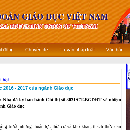
ạt động
Chuyên đề
Tư vấn pháp luật
Văn bản
i bật
c 2016 - 2017 của ngành Giáo dục
n Nhạ đã ký ban hành Chỉ thị số 3031/CT-BGDĐT về nhiệm
ành Giáo dục.
g trước những thuận lợi, thời cơ và khó khăn, thách thức đan