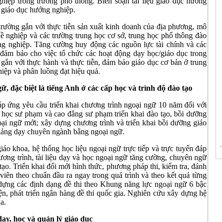
ghiệp trong trường phổ thông. Biên soạn tài liệu giáo dục hướng
 giáo dục hướng nghiệp.
trường gắn với thực tiễn sản xuất kinh doanh của địa phương, mô
ề nghiệp và các trường trung học cơ sở, trung học phổ thông đào
ng nghiệp. Tăng cường huy động các nguồn lực tài chính và các
bị, đảm bảo cho việc tổ chức các hoạt động dạy học/giáo dục trong
 gắn với thực hành và thực tiễn, đảm bảo giáo dục cơ bản ở trung
iệp và phân luồng đạt hiệu quả.
, đặc biệt là tiếng Anh ở các cấp học và trình độ đào tạo
đáp ứng yêu cầu triển khai chương trình ngoại ngữ 10 năm đối với
i học sư phạm và cao đẳng sư phạm triển khai đào tạo, bồi dưỡng
ngoại ngữ mới; xây dựng chương trình và triển khai bồi dưỡng giáo
iảng dạy chuyên ngành bằng ngoại ngữ.
o khoa, hệ thống học liệu ngoại ngữ trực tiếp và trực tuyến đáp
chương trình, tài liệu dạy và học ngoại ngữ tăng cường, chuyên ngữ
. Triển khai đổi mới hình thức, phương pháp thi, kiểm tra, đánh
 viên theo chuẩn đầu ra ngay trong quá trình và theo kết quả từng
ây dựng các định dạng đề thi theo Khung năng lực ngoại ngữ 6 bậc
n, phát triển ngân hàng đề thi quốc gia. Nghiên cứu xây dựng hệ
a.
ạy, học và quản lý giáo dục