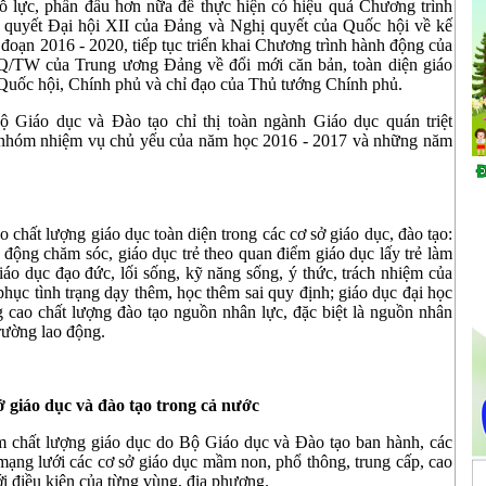
nỗ lực, phấn đấu hơn nữa để thực hiện có hiệu quả Chương trình
 quyết Đại hội XII của Đảng và Nghị quyết của Quốc hội về kế
i đoạn 2016 - 2020, tiếp tục triển khai Chương trình hành động của
Q/TW của Trung ương Đảng về đổi mới căn bản, toàn diện giáo
 Quốc hội, Chính phủ và chỉ đạo của Thủ tướng Chính phủ.
ộ Giáo dục và Đào tạo chỉ thị toàn ngành Giáo dục quán triệt
c nhóm nhiệm vụ chủ yếu của năm học 2016 - 2017 và những năm
chất lượng giáo dục toàn diện trong các cơ sở giáo dục, đào tạo:
động chăm sóc, giáo dục trẻ theo quan điểm giáo dục lấy trẻ làm
iáo dục đạo đức, lối sống, kỹ năng sống, ý thức, trách nhiệm của
phục tình trạng dạy thêm, học thêm sai quy định; giáo dục đại học
 cao chất lượng đào tạo nguồn nhân lực, đặc biệt là nguồn nhân
trường lao động.
sở giáo dục và đào tạo trong cả nước
 chất lượng giáo dục do Bộ Giáo dục và Đào tạo ban hành, các
 mạng lưới các cơ sở giáo dục mầm non, phổ thông, trung cấp, cao
i điều kiện của từng vùng, địa phương.