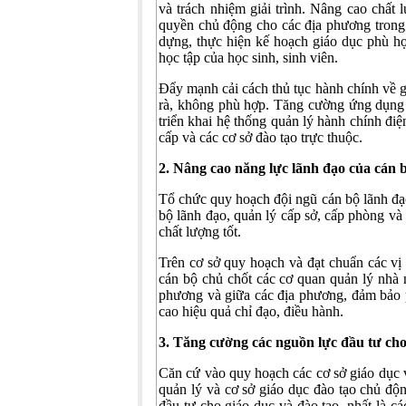
và trách nhiệm giải trình. Nâng cao chất
quyền chủ động cho các địa phương trong q
dựng, thực hiện kế hoạch giáo dục phù hợ
học tập của học sinh, sinh viên.
Đẩy mạnh cải cách thủ tục hành chính về g
rà, không phù hợp. Tăng cường ứng dụng c
triển khai hệ thống quản lý hành chính điện
cấp và các cơ sở đào tạo trực thuộc.
2. Nâng cao năng lực lãnh đạo của cán b
Tổ chức quy hoạch đội ngũ cán bộ lãnh đạo
bộ lãnh đạo, quản lý cấp sở, cấp phòng và
chất lượng tốt.
Trên cơ sở quy hoạch và đạt chuẩn các vị 
cán bộ chủ chốt các cơ quan quản lý nhà n
phương và giữa các địa phương, đảm bảo 
cao hiệu quả chỉ đạo, điều hành.
3. Tăng cường các nguồn lực đầu tư cho
Căn cứ vào quy hoạch các cơ sở giáo dục 
quản lý và cơ sở giáo dục đào tạo chủ độ
đầu tư cho giáo dục và đào tạo, nhất là cá