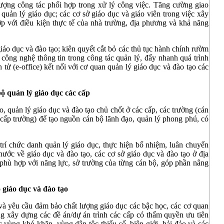
 lượng công tác phối hợp trong xử lý công việc. Tăng cường giao
uản lý giáo dục; các cơ sở giáo dục và giáo viên trong việc xây
p với điều kiện thực tế của nhà trường, địa phương và khả năng
iáo dục và đào tạo; kiên quyết cắt bỏ các thủ tục hành chính rườm
ông nghệ thông tin trong công tác quản lý, đẩy nhanh quá trình
 tử (e-office) kết nối với cơ quan quản lý giáo dục và đào tạo các
ộ quản lý giáo dục các cấp
, quản lý giáo dục và đào tạo chủ chốt ở các cấp, các trường (cán
 cấp trường) để tạo nguồn cán bộ lãnh đạo, quản lý phong phú, có
trí chức danh quản lý giáo dục, thực hiện bổ nhiệm, luân chuyển
ước về giáo dục và đào tạo, các cơ sở giáo dục và đào tạo ở địa
phù hợp với năng lực, sở trường của từng cán bộ, góp phần nâng
 giáo dục và đào tạo
và yêu cầu đảm bảo chất lượng giáo dục các bậc học, các cơ quan
ng xây dựng các đề án/dự án trình các cấp có thẩm quyền ưu tiên
c vùng khó khăn, vùng dân tộc thiểu số, biên giới, hải đảo và các