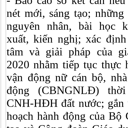
- Báo cáo sơ kết cần nêu
nét mới, sáng tạo; những 
nguyên nhân, bài học k
xuất, kiến nghị; xác địn
tâm và giải pháp của g
2020 nhằm tiếp tục thực h
vận động nữ cán bộ, nhà 
động (CBNGNLĐ) thời
CNH-HĐH đất nước; gắn vớ
hoạch hành động của Bộ 