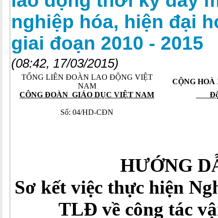
lao động thời kỳ đẩy 
nghiệp hóa, hiện đại 
giai đoạn 2010 - 2015
(08:42, 17/03/2015)
TỔNG LIÊN ĐOÀN LAO ĐỘNG VIỆT
CỘNG HOÀ X
NAM
CÔNG ĐOÀN GIÁO DỤC VIỆT NAM
Độc l
Số: 04/HD-CĐN
Hà 
HƯỚNG D
Sơ kết việc thực hiện Ng
TLĐ về công tác v