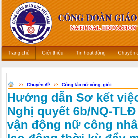
Trang chủ
Giới thiệu
Tin hoạt động
Chuyên 
Chuyên đề
Công tác nữ công, giới
Hướng dẫn Sơ kết việc
Nghị quyết 6b/NQ-TLĐ 
vận động nữ công nhân