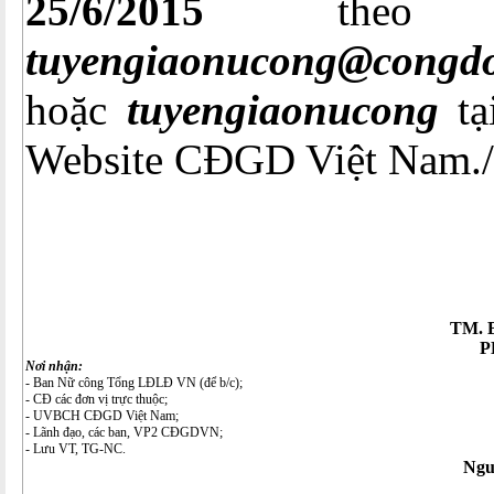
25/6/2015
theo 
tuyengiaonucong@congdo
hoặc
tuyengiaonucong
t
Website CĐGD Việt Nam./
TM. 
P
Nơi nhận:
- Ban Nữ công Tổng LĐLĐ VN (để b/c);
- CĐ các đơn vị trực thuộc;
- UVBCH CĐGD Việt Nam;
- Lãnh đạo, các ban, VP2 CĐGDVN;
- Lưu VT, TG-NC.
Ngu