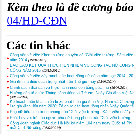
Kèm theo là đề cương báo
04/HD-CĐN
Các tin khác
Công văn về việc Khen thưởng chuyên đề “Giỏi việc trường- Đảm việc
năm 2014
(19/01/2015)
BÁO CÁO KẾT QUẢ THỰC HIỆN NHIỆM VỤ CÔNG TÁC NỮ CÔNG 
CÔNG NĂM 2015
(12/12/2014)
Công văn về việc đẩy mạnh các hoạt động nữ công năm học 2014 - 2
Gia đình là điều quan trọng nhất trên Thế giới này
(23/06/2014)
Chính sách thai sản và thực hành nuôi con bằng sữa mẹ
(16/06/2014)
Hướng dẫn tổ chức Tháng hành động vì Trẻ em, Ngày Gia đình Việt N
(30/05/2014)
Kế hoạch triển khai chiến lược phát triển gia đình Việt Nam và Chươn
lực gia đình đến năm 2020; Tổ chức các hoạt động nhân Ngày Quốc t
Phụ nữ tiêu biểu trong phong trào "Giỏi việc trường - Đảm việc nhà"
(21
Phát huy vai trò của người phụ nữ trong phong trào “Giỏi việc trường 
Công đoàn ngành Giáo dục Hà Nội kỷ niệm 104 năm ngày Quốc tế Phụ 
mắt CLB Nữ công
(08/03/2014)