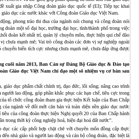
 đề xuất gia nhập Công đoàn giáo dục quốc tế (EI); Tiếp tục khai
n giáo dục các nước khác với Công đoàn Giáo dục Việt Nam.
 động, phong trào thi đua của ngành nói chung và công đoàn nói
ông đoàn một số đại học, trường đại học, tỉnh/thành phố trong việc
ối đoàn kết nhất trí, quản lý chuyên môn, thực hiện qui chế đào
n vị chưa mạnh mẽ; Vai trò công đoàn các đơn vị sự nghiệp ngoài
ó chuyển biến tích cực nhưng chưa mạnh mẽ, chưa đáp ứng được
áng cuối năm 2013, Ban Cán sự Đảng Bộ Giáo dục & Đào tạo
àn Giáo dục Việt Nam chỉ đạo một số nhiệm vụ cơ bản sau
 giáo dục phẩm chất chính trị, đạo đức, lối sống; nâng cao trình
 người lao động, góp phần khắc phục các hạn chế, tiêu cực trong
của tổ chức công đoàn tham gia thực hiện Kết luận của Ban Chấp
 của ngành về đổi mới căn bản và toàn diện nền giáo dục nước
hỉ tiêu của công đoàn thực hiện Nghị quyết 20 của Ban Chấp hành
n trong thời kỳ công nghiệp hoá, hiện đại hoá đất nước”.
áo dục các cấp phối hợp chặt chẽ với chuyên môn đồng cấp
thực
an đến nhà giáo và người lao động và cán bộ công đoàn, đặc biệt là