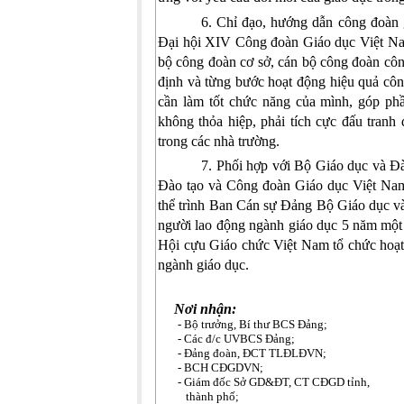
6
. Chỉ đạo, hướng dẫn công đoàn g
Đại hội XIV
Công đoàn Giáo dục Việt N
bộ công đoàn cơ sở, cán bộ công đoàn côn
định và từng bước hoạt động hiệu quả côn
cần làm tốt chức năng của mình, góp phầ
không thỏa hiệp, phải tích cực đấu tranh 
trong các nhà trường.
7. Phối hợp với Bộ Giáo dục và Đ
Đào tạo và Công đoàn Giáo dục Việt Na
thể trình Ban Cán sự Đảng Bộ Giáo dục v
người lao động ngành giáo dục 5 năm một 
Hội cựu Giáo chức Việt Nam tổ chức hoạt
ngành giáo dục.
Nơi nhận:
- Bộ trưởng, Bí thư BCS Đảng;
- Các đ/c UVBCS Đảng;
- Đảng đoàn, ĐCT TLĐLĐVN;
- BCH CĐGDVN;
- Giám đốc Sở GD&ĐT, CT CĐGD tỉnh,
thành phố;