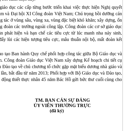
iáo dục các cấp từng bước triển khai việc thực hiện Nghị quyết
am
và Đại hội XI Công đoàn Việt Nam; Chú trọng bồi dưỡng cán
g tác ở vùng sâu, vùng xa, vùng đặc biệt khó khăn; xây dựng, ổn
g đoàn các trường ngoài công lập. Công đoàn các cơ sở giáo dục
n phát hiện và hạn chế các tiêu cực từ lúc manh nha nảy sinh,
đẩy lùi các hiện tượng tiêu cực, mâu thuẫn nội bộ, mất đoàn kết
ào tạo Ban hành Quy chế phối hợp công tác giữa Bộ Giáo dục và
m.
Công đoàn Giáo dục Việt Nam
xây dựng Kế hoạch chi tiết cụ
à Đào tạo về chủ chương tổ chức gặp mặt biểu dương nhà giáo và
lần, bắt đầu từ năm 2013; Phối hợp với Bộ Giáo dục và Đào tạo,
 động thiết thực nhân 45 năm Bác Hồ gửi bức thư cuối cùng cho
TM. BAN CÁN SỰ ĐẢNG
ỦY VIÊN THƯỜNG TRỰC
(đã ký)