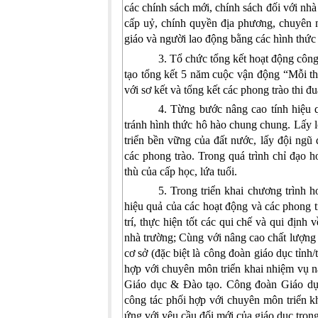
các chính sách mới, chính sách đối với nh
cấp uỷ, chính quyền địa phương, chuyên m
giáo và người lao động bằng các hình thức 
3.
Tổ chức tổng kết hoạt động côn
tạo
tổng kết 5 năm cuộc vận động “Mỗi thầ
với sơ kết và tổng kết các phong trào thi đ
4. Từng bước nâng cao tính hiệu q
tránh hình thức hô hào chung chung. Lấy l
triển bền vững của đất nước, lấy đội ng
các phong trào. Trong quá trình chỉ đạo h
thù của cấp học, lứa tuổi.
5. Trong triển khai chương trình 
hiệu quả của các hoạt động và các phong 
trí, thực hiện tốt các qui chế và qui định
nhà trường; Cùng với nâng cao chất lượng
cơ sở (đặc biệt là công đoàn giáo dục tỉnh
hợp với chuyên môn triển khai nhiệm vụ 
Giáo dục & Đào tạo. Công đoàn Giáo dục
công tác phối hợp với chuyên môn triển k
ứng với yêu cầu đổi mới của giáo dục trong