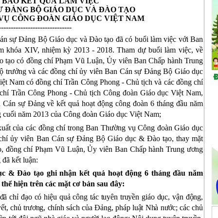
 BÁO KẾT QUẢ LÀM VIỆC
Ự ĐẢNG BỘ GIÁO DỤC VÀ ĐÀO TẠO
VỤ CÔNG ĐOÀN GIÁO DỤC VIỆT NAM
------------------------------
n sự Đảng Bộ Giáo dục và Đào tạo đã có buổi làm việc với Ban
 khóa XIV, nhiệm kỳ 2013 - 2018. Tham dự buổi làm việc, về
o tạo có đồng chí Phạm Vũ Luận, Ủy viên Ban Chấp hành Trung
ộ trưởng và các đồng chí ủy viên Ban Cán sự Đảng Bộ Giáo dục
iệt Nam có đồng chí Trần Công Phong - Chủ tịch và các đồng chí
chí Trần Công Phong - Chủ tịch Công đoàn Giáo dục Việt Nam,
 Cán sự Đảng về kết quả hoạt động công đoàn 6 tháng đầu năm
ng cuối năm 2013 của Công đoàn Giáo dục Việt Nam;
ề xuất của các đồng chí trong Ban Thường vụ Công đoàn Giáo dục
 chí ủy viên Ban Cán sự Đảng Bộ Giáo dục & Đào tạo, thay mặt
, đồng chí Phạm Vũ Luận, Ủy viên Ban Chấp hành Trung ương
đã kết luận:
c & Đào tạo ghi nhận kết quả hoạt động 6 tháng đầu năm
thể hiện trên các mặt cơ bản sau đây:
đã chỉ đạo có hiệu quả công tác tuyên truyền giáo dục, vận động,
yết, chủ trương, chính sách của Đảng, pháp luật Nhà nước; các chủ