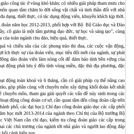
à giáo công tác ở vùng khó khăn; có nhiều giải pháp tham mưu cho
ôn quan tâm chăm lo đời sống vật chất và tinh thần
đối với nhà
đa dạng, thiết thực, có tác dụng động viên, khuyến khích kịp thời.
g đoàn năm học 2012-2013, phối hợp với Bộ
Bộ Giáo dục và Đào
y, cô giáo là một tấm gương đạo đức, tự học và sáng tạo”, cùng
ua của toàn ngành chu đáo, hiệu quả, thiết thực.
uả và chiều sâu của các phong trào thi đua, các cuộc vận động,
ợi ích thực sự của đoàn viên, mục tiêu đổi mới của ngành, sự phát
ũ đông đảo đoàn viên làm nòng cốt để đảm bảo tính bền vững của
oạt động phải lưu ý đến tính vùng miền, đặc thù địa phương, đặc
hoạt động toàn khoá và 6 tháng, cần có giải pháp cụ thể nâng cao
trào, góp phần cùng với chuyên môn xây dựng khối đoàn kết nhất
 về chuyên môn, tham gia giải quyết các vấn đề nảy sinh trong các
 hoạt động công đoàn cơ sở, cần quan tâm đến công đoàn cấp trên
/thành phố, các đại học); Chỉ đạo công đoàn giáo dục các cấp phối
năm học mới 2013-2014 của ngành theo Chỉ thị của Bộ trưởng Bộ
 Việt Nam cần chỉ đạo, kiểm tra công đoàn giáo các cấp trong
hai các chủ trương của ngành tới nhà giáo và người lao động đáp
 bối cảnh hiện nay.