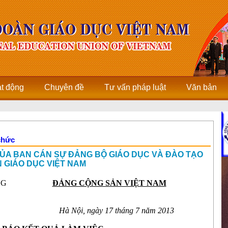
ạt động
Chuyên đề
Tư vấn pháp luật
Văn bản
chức
ỦA BAN CÁN SỰ ĐẢNG BỘ GIÁO DỤC VÀ ĐÀO TẠO
 GIÁO DỤC VIỆT NAM
NG
ĐẢNG CỘNG SẢN VIỆT NAM
Hà Nội, ngày 17 tháng 7 năm 2013