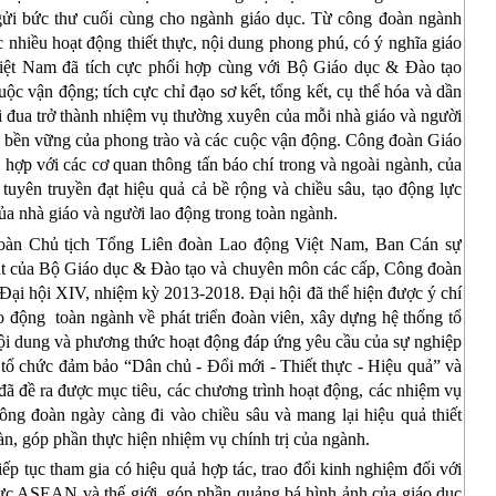
ửi bức thư cuối cùng cho ngành giáo dục. Từ công đoàn ngành
 nhiều hoạt động thiết thực, nội dung phong phú, có ý nghĩa giáo
iệt Nam đã tích cực phối hợp cùng với Bộ Giáo dục & Đào tạo
uộc vận động; tích cực chỉ đạo sơ kết, tổng kết, cụ thể hóa và dần
i đua trở thành nhiệm vụ thường xuyên của mỗi nhà giáo và người
nh bền vững của phong trào và các cuộc vận động. Công đoàn Giáo
i hợp với các cơ quan thông tấn báo chí trong và ngoài ngành, của
tuyên truyền đạt hiệu quả cả bề rộng và chiều sâu, tạo động lực
ủa nhà giáo và người lao động trong toàn ngành.
Đoàn Chủ tịch Tổng Liên đoàn Lao động Việt Nam, Ban Cán sự
mặt của Bộ Giáo dục & Đào tạo và chuyên môn các cấp, Công đoàn
Đại hội XIV, nhiệm kỳ 2013-2018. Đại hội đã thể hiện được ý chí
o động
toàn ngành về phát triển đoàn viên, xây dựng hệ thống tổ
ội dung và phương thức hoạt động đáp ứng yêu cầu của sự nghiệp
 tổ chức đảm bảo “Dân chủ - Đổi mới - Thiết thực - Hiệu quả” và
đã đề ra được mục tiêu, các chương trình hoạt động, các nhiệm vụ
ông đoàn ngày càng đi vào chiều sâu và mang lại hiệu quả thiết
n, góp phần thực hiện nhiệm vụ chính trị của ngành.
p tục tham gia có hiệu quả hợp tác, trao đổi kinh nghiệm đối với
ực ASEAN và thế giới, góp phần quảng bá hình ảnh của giáo dục