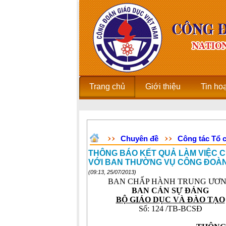
Trang chủ
Giới thiệu
Tin ho
Chuyên đề
Công tác Tổ 
THÔNG BÁO KẾT QUẢ LÀM VIỆC C
VỚI BAN THƯỜNG VỤ CÔNG ĐOÀN
(09:13, 25/07/2013)
BAN CHẤP HÀNH TRUNG ƯƠ
BAN CÁN SỰ ĐẢNG
BỘ GIÁO DỤC VÀ ĐÀO TẠO
Số: 124 /TB-BCSĐ