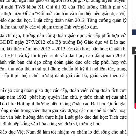
n tới đội ngũ nhà giáo và người lao động; Nội dung tuyên truyền,
Hội nghị TW6 khóa XI, Chỉ thị 02 của Thủ tướng Chính phủ và
 thực hiện Đề án “Đổi mới căn bản và toàn diện nền giáo dục Việt
iáo dục đại học, Luật công đoàn năm 2012; Tăng cường quản lý
 kiểm tra, xử lý các vi phạm trong lĩnh vực giáo dục.
ã chỉ đạo, hướng dẫn công đoàn giáo dục các cấp phối hợp với
BGDĐT ngày 27/7/2012 của Bộ trưởng Bộ Giáo dục và Đào tạo,
âm, kết thúc năm học
2012 – 2013 các cấp học, bậc học; Chuẩn bị
V
túc THPT và kỳ thi tuyển sinh vào đại học, cao đẳng năm 2013.
nh văn bản chỉ đạo công đoàn giáo dục
các cấp phối hợp với
, thu góp thêm trái qui định; chuẩn bị kỳ thi nghiêm túc, trung
cấp thực hiện chủ trương đánh giá cán bộ, giáo viên theo các
ỉ đạo công đoàn giáo dục các cấp, đoàn viên công đoàn tích cực
háp năm 1992, phát huy quyền làm chủ, ý thức chính trị của nhà
; Tổ chức Hội nghị thường niên Công đoàn các Đại học Quốc gia,
công đoàn trong việc tham gia xây dựng các qui chế tổ chức hoạt
các văn bản hướng dẫn thực hiện Luật giáo dục đại học; Tích cực
ui định nếp sống văn hóa công sở, đơn vị, trường học.
Giáo dục Việt Nam đã làm tốt nhiệm vụ chăm lo đời sống cho nhà