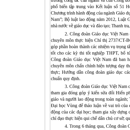
trương công tác của ngành và của Công đoà
phổ biến tập trung vào Kết luận số 51 
Chương trình hành động của ngành Giáo dục
Nam”; Bộ luật lao động năm 2012, Luật G
nhà nước về giáo dục và đào tạo; Thanh tra,
2. Công đoàn Giáo dục Việt Nam đ
chuyên môn thực hiện Chỉ thị 2737/CT-
góp phần hoàn thành các nhiệm vụ trọng t
tốt cho các kỳ thi tốt nghiệp THPT, bổ 
Công đoàn Giáo dục Việt Nam đã ban hà
chuyên môn chấn chỉnh hiện tượng dạy thêm
thực; Hướng dẫn công đoàn giáo dục các 
chuẩn quy định.
3. Công đoàn Giáo dục Việt Nam ch
tham gia đóng góp ý kiến sửa đổi Hiến p
giáo và người lao động trong toàn ngành
Đại học Vùng để thảo luận về vai trò của 
động của các đại học; tham gia xây dựng 
chỉ đạo thực hiện qui chế dân chủ cơ sở; q
4. Trong 6 tháng qua, Công đoàn 