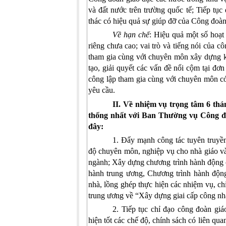
và đất nước trên trường quốc tế; Tiếp tục
thác có hiệu quả sự giúp đỡ của Công đoà
Về hạn chế
: Hiệu quả một số hoạt
riêng chưa cao; vai trò và tiếng nói của c
tham gia cùng với chuyên môn xây dựng kh
tạo, giải quyết các vấn đề nổi cộm tại đơ
công lập tham gia cùng với chuyên môn c
yêu cầu.
II. Về nhiệm vụ trọng tâm 6 th
thống nhất với Ban Thường vụ Công đo
đây:
1. Đẩy mạnh công tác tuyên truyền,
độ chuyên môn, nghiệp vụ cho nhà giáo và
ngành; Xây dựng chương trình hành động 
hành trung ương, Chương trình hành động
nhà, lồng ghép thực hiện các nhiệm vụ, c
trung ương về “Xây dựng giai cấp công nhâ
2. Tiếp tục chỉ đạo công đoàn gi
hiện tốt các chế độ, chính sách có liên qu