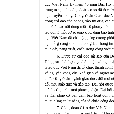
dục Việt Nam, kỷ niệm 45 năm Bác Hồ g
trung ương đến công đoàn cơ sở đã tổ chức
dục truyền thống. Công đoàn Giáo dục V
trong chỉ đạo các phong trào thi đua, các c
dần đưa các nội dung một số phong trào th
lao động, mỗi cơ sở giáo dục, đảm bảo tí
dục Việt Nam
đã
chủ động tăng cường p
hố
hệ thống công đoàn để công tác thông tin 
thúc đẩy năng xuất, chất lượng công việc c
6. Được sự chỉ đạo sát sao của 
Đảng, sự phối hợp tạo điều kiện về mọi 
Giáo dục Việt Nam đã tổ chức thành công 
và nguyện vọng của Nhà giáo và người la
chức công đoàn ngành giáo dục, đổi mới n
đổi mới giáo dục và đào tạo. Đại hội được
thành công trên mọi phương diện. Đại hội 
và giải pháp cơ bản đảm bảo hoạt động c
thực, đúng chức năng của tổ chức công đoà
7. Công đoàn Giáo dục Việt Nam tiế
Công đoàn giáo dục các nước trong khu v