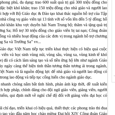
phong phú, đa dạng: trao 600 suất quà trị giá 300 triệu đồng cho
ặc biệt khó khăn; trao 150 triệu đồng cho nhà giáo và người lao
hối hợp với Bộ Giáo dục & Đào tạo khai thác nguồn hỗ trợ của
Tập
nhà công vụ giáo viên tại 13 tỉnh với số vốn lên đến 5 tỷ đồng; hỗ
 khó khăn khu vực duyên hải Nam Trung bộ; thăm và tặng quà trị
ng Sa; Hỗ trợ 30 triệu đồng cho giáo viên bị tai nạn;
Công đoàn
ồng và nhiều hoạt động của các đơn vị trong ngành hỗ trợ chương
ng Sa và Trường Sa” vv...
iáo dục Việt Nam
tiếp tục triển khai thực hiện có hiệu quả cuộc
 viên và học sinh vùng núi, vùng sâu, vùng xa, vùng kinh tế khó
 vị đã có cách làm sáng tạo và số tiền ửng hộ lớn như ngành Giáo
y ngày càng thể hiện tinh thần tương thân tương ái trong ngành,
Việt Nam và là nguồn động lực để nhà giáo và người lao động có
trong lao động và tiếp tục cống hiến cho ngành giáo dục.
 nhanh chóng nắm bắt tình hình, phản ánh kịp thời, đề xuất kiến
ch hợp pháp, chính đáng cho đội ngũ giáo viên, giảng viên, người
hiểm, qui định mới về nghỉ chế độ đối với giảng viên đại học có
hỉ đạo, triển khai có hiệu quả, thiết thực các phong trào thi đua
ào tạo vào đầu năm học chào mừng Đại hội XIV Công đoàn Giáo