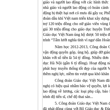
giáo và người lao động với các hình thức 
nhà giáo và người lao động có hoàn cảnh đ
động bị thiệt hại nơi có mưa đá gây ra; P
đoàn dầu khí Việt nam triển khai xây dựng 
trợ 120 triệu đồng cho nữ giáo viên vùng
giá 30 triệu đồng cho giáo dục huyện Trườ
Giáo dục Việt Nam
ủng hộ được 50 triệu đ
trình “Tấm lưới nghĩa tình vì ngư dân Hoà
Năm học 2012-2013,
Công đoàn G
vận động
quyên góp, ủng hộ, giúp đỡ giáo
khăn với số tiền là 54 tỷ đồng. Nhiều đơn
dục Hà Nội (gần 6 tỷ đồng). Hoạt động nà
phát huy truyền thống tốt đẹp của người 
thêm nghị lực, niềm tin vượt qua khó khăn 
Công đoàn Giáo dục Việt Nam
đã
nghị có hiệu quả nhằm bảo vệ quyền, lợi í
lao động về lương, các loại phụ cấp, bảo 
trình độ tiến sĩ, chế độ thai sản...
5. Công đoàn Giáo dục Việt Nam đã c
đã phát động cùng với Bộ Giáo dục & Đ