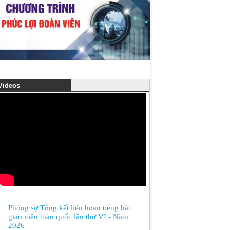
ideos
Phóng sự Tổng kết liên hoan tiếng hát
giáo viên toàn quốc lần thứ VI - Năm
2026