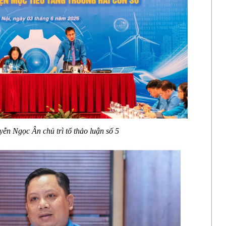
yễn Ngọc Ân
chủ trì tổ thảo luận số 5