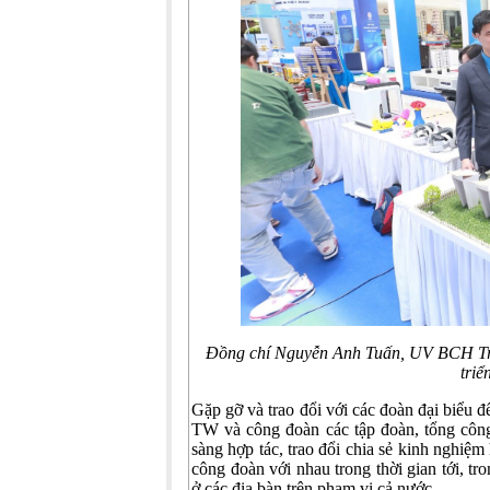
Đồng chí Nguyễn Anh Tuấn, UV BCH Tr
tri
Gặp gỡ và trao đổi với các đoàn đại biểu đ
TW và công đoàn các tập đoàn, tổng côn
sàng hợp tác, trao đổi chia sẻ kinh nghiệ
công đoàn với nhau trong thời gian tới, t
ở các địa bàn trên phạm vi cả nước...