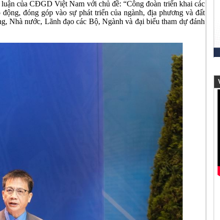
am luận của CĐGD Việt Nam với chủ đề: “Công đoàn triển khai các
o động, đóng góp vào sự phát triển của ngành, địa phương và đất
g, Nhà nước, Lãnh đạo các Bộ, Ngành và đại biểu tham dự đánh
V