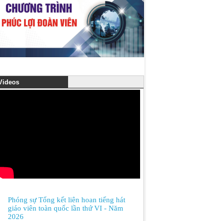
ideos
Phóng sự Tổng kết liên hoan tiếng hát
giáo viên toàn quốc lần thứ VI - Năm
2026