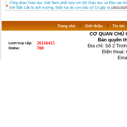
Công đoàn Giáo dục Việt Nam phối hợp với Bộ Giáo dục và Đào tạo thă
tỉnh Đắk Lắk bị ảnh hưởng, thiệt hại do cơn bão số 13 gây ra
(28/11/2025
|
|
Trang chủ
Giới thiệu
Tin tức
CƠ QUAN CHỦ 
Bản quyền t
26116415
Lượt truy cập:
Địa chỉ: Số 2 Trị
700
Online:
Điện thoại
Ema