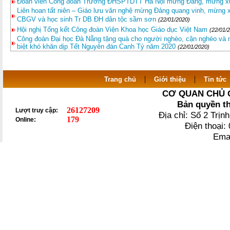
Đoàn viên Công đoàn Trường ĐHSPTDTT Hà Nội mừng Đảng, mừng xuâ
Liên hoan tất niên – Giáo lưu văn nghệ mừng Đảng quang vinh, mừng x
CBGV và học sinh Tr DB ĐH dân tộc sầm sơn
(22/01/2020)
Hội nghị Tổng kết Công đoàn Viện Khoa học Giáo dục Việt Nam
(22/01/
Công đoàn Đại học Đà Nẵng tặng quà cho người nghèo, cận nghèo và 
biệt khó khăn dịp Tết Nguyên đán Canh Tý năm 2020
(22/01/2020)
|
|
Trang chủ
Giới thiệu
Tin tức
CƠ QUAN CHỦ 
Bản quyền t
26127209
Lượt truy cập:
Địa chỉ: Số 2 Trị
179
Online:
Điện thoại
Ema