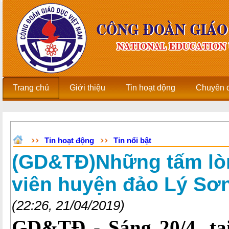
Trang chủ
Giới thiệu
Tin hoạt động
Chuyên 
Tin hoạt động
Tin nổi bật
(GD&TĐ)Những tấm lòn
viên huyện đảo Lý Sơ
(22:26, 21/04/2019)
GD&TĐ - Sáng 20/4, tạ