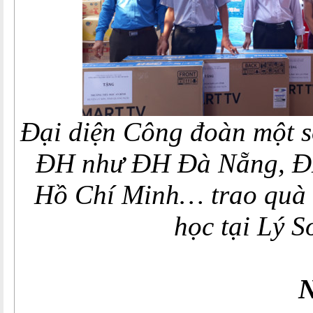
Đại diện Công đoàn một s
ĐH như ĐH Đà Nẵng, Đ
Hồ Chí Minh… trao quà 
học tại Lý S