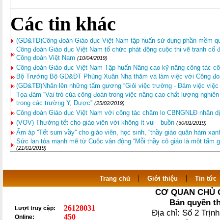
Các tin khác
(GD&TĐ)Công đoàn Giáo dục Việt Nam tập huấn sử dụng phần mềm quả
Công đoàn Giáo dục Việt Nam tổ chức phát động cuộc thi vẽ tranh cổ
Công đoàn Việt Nam
(10/04/2019)
Công đoàn Giáo dục Việt Nam Tập huấn Nâng cao kỹ năng công tác c
Bộ Trưởng Bộ GD&ĐT Phùng Xuân Nhạ thăm và làm việc với Công đo
(GD&TĐ)Nhân lên những tấm gương “Giỏi việc trường - Đảm việc việc
Tọa đàm ''Vai trò của công đoàn trong việc nâng cao chất lượng nghiê
trong các trường Y, Dược''
(25/02/2019)
Công đoàn Giáo dục Việt Nam với công tác chăm lo CBNGNLĐ nhân dị
(VOV) Thưởng tết cho giáo viên với không ít vui - buồn
(30/01/2019)
Ấm áp ''Tết sum vầy'' cho giáo viên, học sinh, ''thầy giáo quân hàm xan
Sức lan tỏa mạnh mẽ từ Cuộc vận động “Mỗi thầy cô giáo là một tấm 
(21/01/2019)
|
|
Trang chủ
Giới thiệu
Tin tức
CƠ QUAN CHỦ 
Bản quyền t
26128031
Lượt truy cập:
Địa chỉ: Số 2 Trị
450
Online: