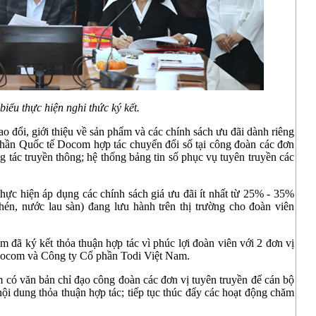
biểu thực hiện nghi thức ký kết.
ao đổi, giới thiệu về sản phẩm và các chính sách ưu đãi dành riêng
phần Quốc tế Docom hợp tác chuyển đổi số tại công đoàn các đơn
g tác truyền thông; hệ thống bảng tin số phục vụ tuyên truyền các
ực hiện áp dụng các chính sách giá ưu đãi ít nhất từ 25% - 35%
hén, nước lau sàn) đang lưu hành trên thị trường cho đoàn viên
 đã ký kết thỏa thuận hợp tác vì phúc lợi đoàn viên với 2 đơn vị
Docom và Công ty Cổ phần Todi Việt Nam.
 có văn bản chỉ đạo công đoàn các đơn vị tuyên truyền để cán bộ
nội dung thỏa thuận hợp tác; tiếp tục thúc đẩy các hoạt động chăm