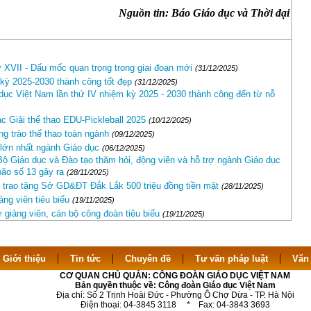
Nguồn tin: Báo Giáo dục và Thời đại
 XVII - Dấu mốc quan trọng trong giai đoạn mới
(31/12/2025)
kỳ 2025-2030 thành công tốt đẹp
(31/12/2025)
ục Việt Nam lần thứ IV nhiệm kỳ 2025 - 2030 thành công đến từ nỗ
 Giải thể thao EDU-Pickleball 2025
(10/12/2025)
ng trào thể thao toàn ngành
(09/12/2025)
l lớn nhất ngành Giáo dục
(06/12/2025)
ộ Giáo dục và Đào tạo thăm hỏi, động viên và hỗ trợ ngành Giáo dục
bão số 13 gây ra
(28/11/2025)
trao tặng Sở GD&ĐT Đắk Lắk 500 triệu đồng tiền mặt
(28/11/2025)
ng viên tiêu biểu
(19/11/2025)
giảng viên, cán bộ công đoàn tiêu biểu
(19/11/2025)
|
|
|
|
|
Giới thiệu
Tin tức
Chuyên đề
Tư vấn pháp luật
Văn
CƠ QUAN CHỦ QUẢN: CÔNG ĐOÀN GIÁO DỤC VIỆT NAM
Bản quyền thuộc về: Công đoàn Giáo dục Việt Nam
Địa chỉ: Số 2 Trịnh Hoài Đức - Phường Ô Chợ Dừa - TP. Hà Nội
Điện thoại: 04-3845 3118 * Fax: 04-3843 3693