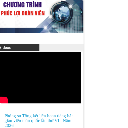
ideos
Phóng sự Tổng kết liên hoan tiếng hát
giáo viên toàn quốc lần thứ VI - Năm
2026