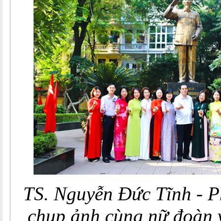
TS. Nguyễn Đức Tĩnh - P
chụp ảnh cùng nữ đoàn v