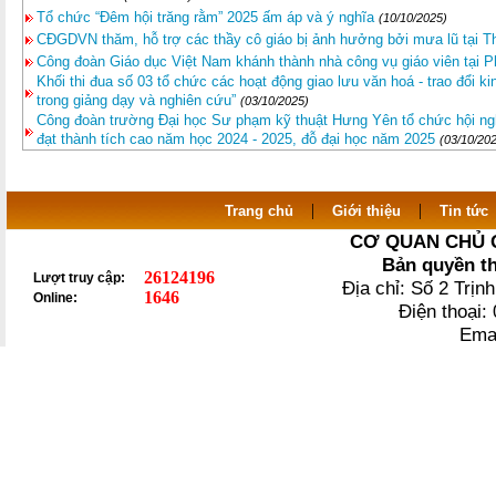
Tổ chức “Đêm hội trăng rằm” 2025 ấm áp và ý nghĩa
(10/10/2025)
CĐGDVN thăm, hỗ trợ các thầy cô giáo bị ảnh hưởng bởi mưa lũ tại T
Công đoàn Giáo dục Việt Nam khánh thành nhà công vụ giáo viên tại 
Khối thi đua số 03 tổ chức các hoạt động giao lưu văn hoá - trao đổi k
trong giảng dạy và nghiên cứu”
(03/10/2025)
Công đoàn trường Đại học Sư phạm kỹ thuật Hưng Yên tổ chức hội ngh
đạt thành tích cao năm học 2024 - 2025, đỗ đại học năm 2025
(03/10/20
|
|
Trang chủ
Giới thiệu
Tin tức
CƠ QUAN CHỦ 
Bản quyền t
26124196
Lượt truy cập:
Địa chỉ: Số 2 Trị
1646
Online:
Điện thoại
Ema