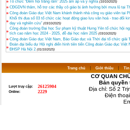
Tổ chức “Đêm hội trăng rằm” 2025 ấm áp và ý nghĩa
(10/10/2025)
CĐGDVN thăm, hỗ trợ các thầy cô giáo bị ảnh hưởng bởi mưa lũ tại T
Công đoàn Giáo dục Việt Nam khánh thành nhà công vụ giáo viên tại 
Khối thi đua số 03 tổ chức các hoạt động giao lưu văn hoá - trao đổi k
dạy và nghiên cứu”
(03/10/2025)
Công đoàn trường Đại học Sư phạm kỹ thuật Hưng Yên tổ chức hội ngh
tích cao năm học 2024 - 2025, đỗ đại học năm 2025
(03/10/2025)
Công đoàn Giáo dục Việt Nam, Báo Giáo dục và Thời đại tổ chức giải 'E
Đoàn đại biểu dự Hội nghị điển hình tiên tiến Công đoàn Giáo dục Việ
ĐHSP Hà Nội 2
(01/10/2025)
|
|
Trang chủ
Giới thiệu
Tin
CƠ QUAN CHỦ
Bản quyền 
26125904
Lượt truy cập:
Địa chỉ: Số 2 T
2229
Online:
Điện tho
E