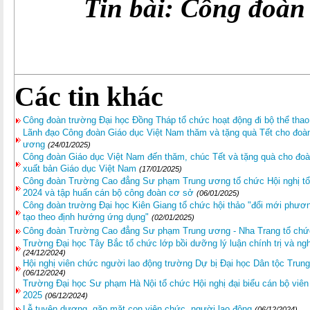
Tin bài: Công đoàn
Các tin khác
Công đoàn trường Đại học Đồng Tháp tổ chức hoạt động đi bộ thể thao
Lãnh đạo Công đoàn Giáo dục Việt Nam thăm và tặng quà Tết cho đoà
ương
(24/01/2025)
Công đoàn Giáo dục Việt Nam đến thăm, chúc Tết và tặng quà cho đoà
xuất bản Giáo dục Việt Nam
(17/01/2025)
Công đoàn Trường Cao đẳng Sư phạm Trung ương tổ chức Hội nghị tổn
2024 và tập huấn cán bộ công đoàn cơ sở
(06/01/2025)
Công đoàn trường Đại học Kiên Giang tổ chức hội thảo "đổi mới phươ
tạo theo định hướng ứng dụng"
(02/01/2025)
Công đoàn Trường Cao đẳng Sư phạm Trung ương - Nha Trang tổ chức
Trường Đại học Tây Bắc tổ chức lớp bồi dưỡng lý luận chính trị và n
(24/12/2024)
Hội nghị viên chức người lao động trường Dự bị Đại học Dân tộc Tru
(06/12/2024)
Trường Đại học Sư phạm Hà Nội tổ chức Hội nghị đại biểu cán bộ viên 
2025
(06/12/2024)
Lễ tuyên dương, gặp mặt con viên chức, người lao động
(06/12/2024)