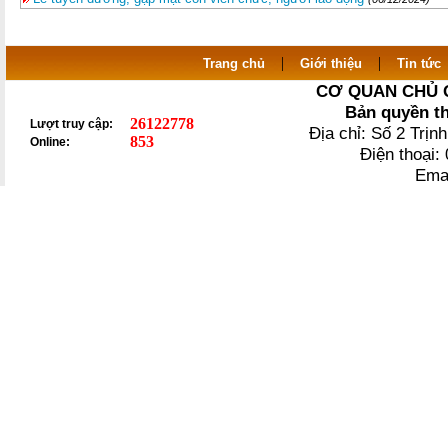
|
|
Trang chủ
Giới thiệu
Tin tức
CƠ QUAN CHỦ 
Bản quyền t
26122778
Lượt truy cập:
Địa chỉ: Số 2 Trị
853
Online:
Điện thoại
Ema