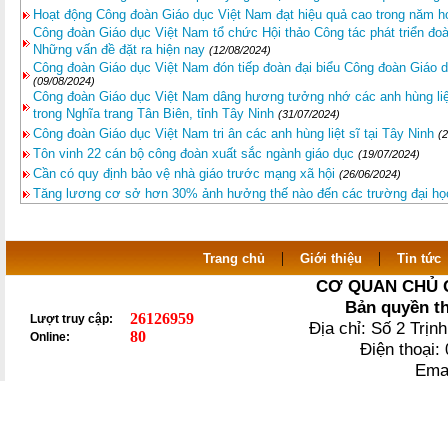
Hoạt động Công đoàn Giáo dục Việt Nam đạt hiệu quả cao trong năm h
Công đoàn Giáo dục Việt Nam tổ chức Hội thảo Công tác phát triển đoàn
Những vấn đề đặt ra hiện nay
(12/08/2024)
Công đoàn Giáo dục Việt Nam đón tiếp đoàn đại biểu Công đoàn Giáo 
(09/08/2024)
Công đoàn Giáo dục Việt Nam dâng hương tưởng nhớ các anh hùng liệt 
trong Nghĩa trang Tân Biên, tỉnh Tây Ninh
(31/07/2024)
Công đoàn Giáo dục Việt Nam tri ân các anh hùng liệt sĩ tại Tây Ninh
(
Tôn vinh 22 cán bộ công đoàn xuất sắc ngành giáo dục
(19/07/2024)
Cần có quy định bảo vệ nhà giáo trước mạng xã hội
(26/06/2024)
Tăng lương cơ sở hơn 30% ảnh hưởng thế nào đến các trường đại họ
|
|
Trang chủ
Giới thiệu
Tin tức
CƠ QUAN CHỦ 
Bản quyền t
26126959
Lượt truy cập:
Địa chỉ: Số 2 Trị
80
Online:
Điện thoại
Ema