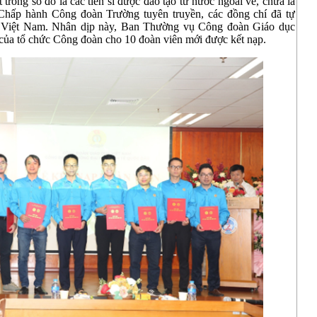
trong số đó là các tiến sĩ được đào tạo từ nước ngoài về, chưa là
Chấp hành Công đoàn Trường tuyên truyền, các đồng chí đã tự
 Việt Nam. Nhân dịp này, Ban Thường vụ Công đoàn Giáo dục
 của tổ chức Công đoàn cho 10 đoàn viên mới được kết nạp.