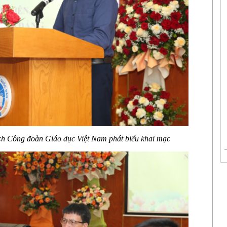
ch Công đoàn Giáo dục Việ
t Nam phát biểu khai mạc