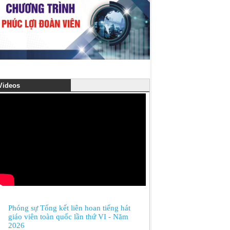
ideos
Phóng sự Tổng kết liên hoan tiếng hát
giáo viên toàn quốc lần thứ VI - Năm
2026