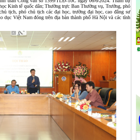
 tinh thần Công văn số 1399/TLĐ-ToC ngày 06/6/2024. Tham dự
i học Kinh tế quốc dân; Thường trực Ban Thường vụ, Trưởng, phó
ủ tịch, phó chủ tịch các đại học, trường đại học, cao đẳng sư
o dục Việt Nam đóng trên địa bàn thành phố Hà Nội và các tỉnh