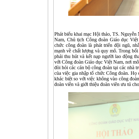
Phát biểu khai mạc Hội thảo, TS. Nguyễn
Nam, Chủ tịch Công đoàn Giáo dục Việt
chức công đoàn là phát triển đội ngũ, 
mạnh về chất lượng và quy mô. Trong bối
phải thu hút và kết nạp người lao động th
với Công đoàn Giáo dục Việt Nam, nơi môi
đòi hỏi các cán bộ công đoàn tại các nhà tr
của việc gia nhập tổ chức Công đoàn. Họ c
khác biệt so với việc không vào công đoàn
đoàn viên và giới thiệu đoàn viên ưu tú ch