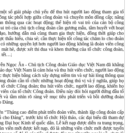
một số giải pháp chủ yếu để thu hút người lao động tham gia tổ
 công tác phối hợp giữa công đoàn và chuyên môn đồng cấp; nâng
àn thông qua các hoạt động; thể hiện rõ vai trò của cán bộ công
 vai trò của chủ tịch công đoàn cần gương mẫu, tâm huyết với hoạt
 đạo, hướng dẫn mà cùng tham gia thực hiện, đồng thời giúp cho
c thấu hiểu, chia sẻ; cần thực hiện tốt công tác chăm lo cho đoàn
n có những quyền lợi hơn người lao động không là đoàn viên công
 mát hè, được xét thi đua và khen thưởng của tổ chức công đoàn,
à tết…;
uyễn Ngọc Ân - Chủ tịch Công đoàn Giáo dục Việt Nam đã khẳng
áo dục Việt Nam là cảm hóa và thu hút viên chức, người lao động
 thực hiện bằng cách xây dựng niềm tin và sự hài lòng thông qua
ông đoàn cần tổ chức những hoạt động thú vị và ý nghĩa, giúp họ
ia tổ chức Công đoàn; thu hút viên chức, người lao động, khiến họ
àn viên của tổ chức Công đoàn. Điều này đòi hỏi người đứng đầu tổ
t và tầm nhìn rõ ràng về mục tiêu phát triển và bồi dưỡng đoàn
ho Đảng.
iện “Tháng cao điểm phát triển đoàn viên, thành lập công đoàn cấp
tú cho Đảng”, trước khi tổ chức Hội thảo, các đại biểu đã tham dự
 Đại học Kinh tế quốc dân. Lễ kết nạp được diễn ra trang trọng,
oàn viên mới được kết nạp, đó là những viên chức mới được tuyển