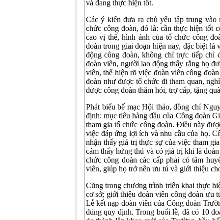
và đang thực hiện tốt.
Các ý kiến đưa ra chủ yếu tập trung vào 
chức công đoàn, đó là: cần thực hiện tốt
cao vị thế, hình ảnh của tổ chức công đo
đoàn trong giai đoạn hiện nay, đặc biệt là
động công đoàn, không chỉ trực tiếp chỉ
đoàn viên, người lao động thấy rằng họ đượ
viên, thể hiện rõ việc đoàn viên công đoà
đoàn như được tổ chức đi tham quan, nghỉ
được công đoàn thăm hỏi, trợ cấp, tặng qu
Phát biểu bế mạc Hội thảo, đồng chí Ng
định: mục tiêu hàng đầu của Công đoàn Gi
tham gia tổ chức công đoàn. Điều này được
việc đáp ứng lợi ích và nhu cầu của họ. C
nhận thấy giá trị thực sự của việc tham g
cảm thấy hứng thú và có giá trị khi là đo
chức công đoàn các cấp phải có tâm huyế
viên, giúp họ trở nên ưu tú và giới thiệu c
Cũng trong chương trình triển khai thực h
cơ sở; giới thiệu đoàn viên công đoàn ưu 
Lễ kết nạp đoàn viên của Công đoàn Trường
đúng quy định. Trong buổi lễ, đã có 10 đ