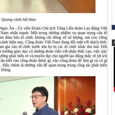
Quang cảnh hội thảo
 Ngọc Ân - Ủy viên Đoàn Chủ tịch Tổng Liên đoàn Lao động Việt
 Nam nhấn mạnh: Một trong những nhiệm vụ quan trọng của tổ
nhằm đảm bảo tổ chức không chỉ đông về số lượng, mà còn vững
 cảnh hiện nay, Công đoàn Việt Nam đang đối mặt với thách thức
V
am gia vào tổ chức trước khi họ bị các tổ chức khác thu hút. Đối
 trường giáo dục có những đoàn viên với nhận thức cao, việc này
ường phải hiểu rõ và truyền đạt cho người lao động thấy rõ lợi ích
ần biết vào công đoàn được gì, vào công đoàn để làm gì và có gì
. Đây chính là những vấn đề quan trọng trong công tác phát triển
o Đảng.