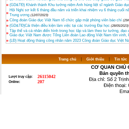
(GD&TĐ) Khánh thành Khu tưởng niệm Anh hùng liệt sĩ ngành Giáo dụ
Hội Nghị sơ kết 6 tháng đầu năm và triển khai nhiệm vụ 6 tháng cuối 
Trung ương
(12/07/2023)
Công đoàn Giáo dục Việt Nam tổ chức gặp mặt phóng viên báo chí
(29/
(GD&TĐ)Cải thiện điều kiện làm việc tại các trường Đại học
(28/05/2023)
Tập thể và cá nhân điển hình trong học tập và làm theo tư tưởng, đạ
Giáo dục Việt Nam được Tổng Liên đoàn Lao động Việt Nam tôn vinh,
(LĐ) Hoạt động tháng công nhân năm 2023 Công đoàn Giáo dục Việt 
|
|
Trang chủ
Giới thiệu
Tin tức
CƠ QUAN CHỦ 
Bản quyền t
26115042
Lượt truy cập:
Địa chỉ: Số 2 Trị
207
Online:
Điện thoại
Ema