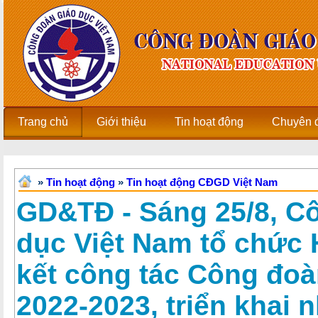
Trang chủ
Giới thiệu
Tin hoạt động
Chuyên 
»
Tin hoạt động
»
Tin hoạt động CĐGD Việt Nam
GD&TĐ - Sáng 25/8, C
dục Việt Nam tổ chức 
kết công tác Công đo
2022-2023, triển khai