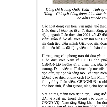
Đồng chí Hoàng Quốc Tuấn – Tỉnh ủy v
Hằng – Chủ tịch Công đoàn Giáo dục tỉn
lao động tại các khu
Các hoạt động văn hoá, văn nghệ, thể thao, 
Giáo dục và Đào tạo tổ chức thành công: g
động ngành Giáo dục năm 2021 với 42 đội 
viên; Tuần lễ Áo dài Việt Nam thu hút 10
gia đình tiêu biểu ngành Giáo dục giai đo
đình tiêu biểu... đã động viên tinh thần
Hưởng ứng các phong trào thi đua yêu n
Giáo dục Việt Nam và LĐLĐ tỉnh phát 
CBNGNLĐ hưởng ứng, tham gia. Đặc biệt, ph
trường, Đảm việc nhà" được tiếp tục tr
đạo đức, tự học và sáng tạo" và thực hiệ
tưởng, đạo đức, phong cách Hồ Chí Minh”. 
tấm gương đoàn viên, CBNGNLĐ có nhiều
cho học sinh, là tấm gương sáng cho học si
Với những thành tích đạt được, Công đo
đơn vị xuất sắc trong phong trào công 
CĐGD Việt Nam tặng Bằng khen cho đơn vị
tạo trong dạy và học năm học 2020 – 202