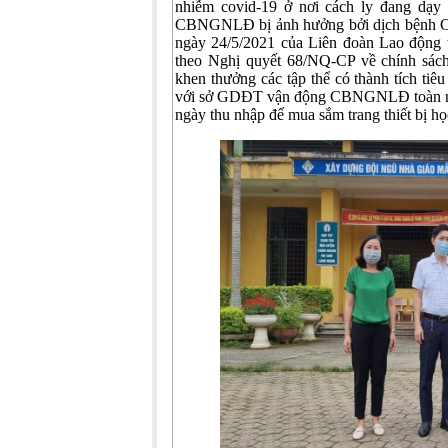
nhiễm covid-19 ở nơi cách ly đang dạy 
CBNGNLĐ bị ảnh hưởng bởi dịch bệnh Co
ngày 24/5/2021 của Liên đoàn Lao động 
theo Nghị quyết 68/NQ-CP về chính sác
khen thưởng các tập thể có thành tích ti
với sở GDĐT vận động CBNGNLĐ toàn ngành
ngày thu nhập để mua sắm trang thiết bị họ