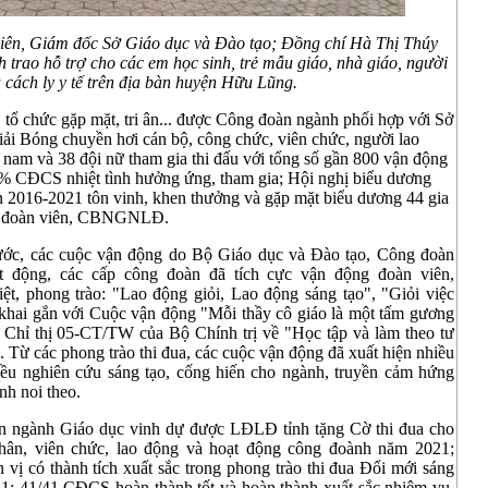
iên, Giám đốc Sở Giáo dục và Đào tạo; Đồng chí Hà Thị Thúy
h trao hỗ trợ cho
các em học sinh, trẻ mẫu giáo, nhà giáo, người
 cách ly y tế
trên địa bàn huyện Hữu Lũng.
tổ chức gặp mặt, tri ân... được Công đoàn ngành phối hợp với Sở
iải Bóng chuyền hơi cán bộ, công chức, viên chức, người lao
nam và 38 đội nữ tham gia thi đấu với tổng số gần 800 vận động
0% CĐCS nhiệt tình hưởng ứng, tham gia; Hội nghị biểu dương
ạn 2016-2021 tôn vinh, khen thưởng và gặp mặt biểu dương 44 gia
 cho đoàn viên, CBNGNLĐ.
ước, các cuộc vận động do Bộ Giáo dục và Đào tạo, Công đoàn
động, các cấp công đoàn đã tích cực vận động đoàn viên,
ong trào: "Lao động giỏi, Lao động sáng tạo", "Giỏi việc
iển khai gắn với Cuộc vận động "Mỗi thầy cô giáo là một tấm gương
n Chỉ thị 05-CT/TW của Bộ Chính trị về "Học tập và làm theo tư
Từ các phong trào thi đua, các cuộc vận động đã xuất hiện nhiều
 nghiên cứu sáng tạo, cống hiến cho ngành, truyền cảm hứng
nh noi theo.
àn ngành Giáo dục vinh dự được LĐLĐ tỉnh tặng Cờ thi đua cho
nhân, viên chức, lao động và hoạt động công đoành năm 2021;
 có thành tích xuất sắc trong phong trào thi đua Đổi mới sáng
1; 41/41 CĐCS hoàn thành tốt và hoàn thành xuất sắc nhiệm vụ,