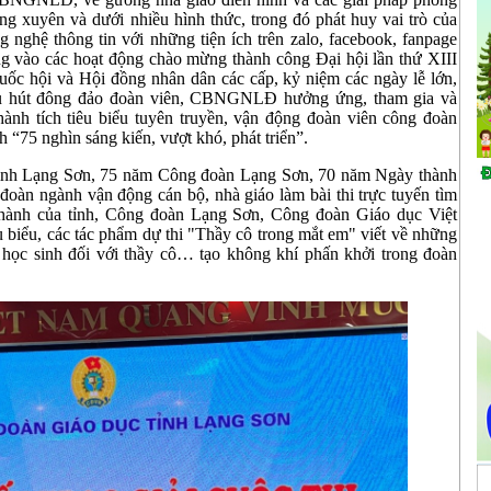
g xuyên và dưới nhiều hình thức, trong đó phát huy vai trò của
 nghệ thông tin với những tiện ích trên zalo, facebook, fanpage
ng vào các hoạt động chào mừng thành công Đại hội lần thứ XIII
uốc hội và Hội đồng nhân dân các cấp, kỷ niệm các ngày lễ lớn,
 thu hút đông đảo đoàn viên, CBNGNLĐ hưởng ứng, tham gia và
nh tích tiêu biểu tuyên truyền, vận động đoàn viên công đoàn
h “75 nghìn sáng kiến, vượt khó, phát triển”.
ỉnh Lạng Sơn, 75 năm Công đoàn Lạng Sơn, 70 năm Ngày thành
oàn ngành vận động cán bộ, nhà giáo làm bài thi trực tuyến tìm
ng thành của tỉnh, Công đoàn Lạng Sơn, Công đoàn Giáo dục Việt
êu biểu, các tác phẩm dự thi "Thầy cô trong mắt em" viết về những
a học sinh đối với thầy cô… tạo không khí phấn khởi trong đoàn