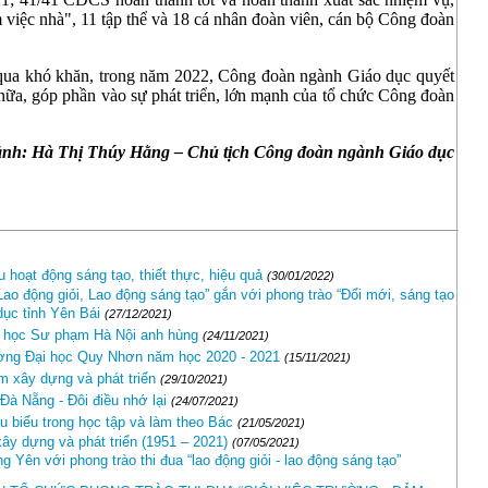
m việc nhà", 11 tập thể và 18 cá nhân đoàn viên, cán bộ Công đoàn
qua khó khăn, trong năm 2022, Công đoàn ngành Giáo dục quyết
nữa, góp phần vào sự phát triển, lớn mạnh của tổ chức Công đoàn
ảnh: Hà Thị Thúy Hằng – Chủ tịch Công đoàn ngành Giáo dục
 hoạt động sáng tạo, thiết thực, hiệu quả
(30/01/2022)
“Lao động giỏi, Lao động sáng tạo” gắn với phong trào “Đổi mới, sáng tạo
dục tỉnh Yên Bái
(27/12/2021)
ại học Sư phạm Hà Nội anh hùng
(24/11/2021)
ường Đại học Quy Nhơn năm học 2020 - 2021
(15/11/2021)
 xây dựng và phát triển
(29/10/2021)
Đà Nẵng - Đôi điều nhớ lại
(24/07/2021)
u biểu trong học tập và làm theo Bác
(21/05/2021)
ây dựng và phát triển (1951 – 2021)
(07/05/2021)
ên với phong trào thi đua “lao động giỏi - lao động sáng tạo”