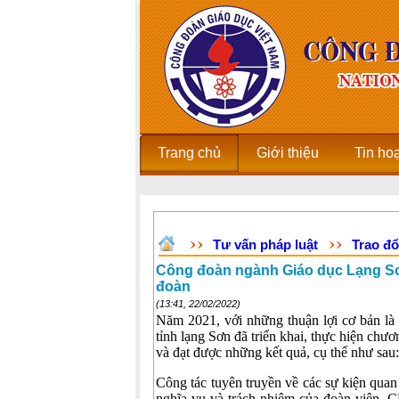
Trang chủ
Giới thiệu
Tin ho
Tư vấn pháp luật
Trao đổ
Công đoàn ngành Giáo dục Lạng 
đoàn
(13:41, 22/02/2022)
Năm 2021, với những thuận lợi cơ bản là
tỉnh lạng Sơn đã triển khai, thực hiện ch
và đạt được những kết quả, cụ thể như sau:
Công tác tuyên truyền về các sự kiện qua
nghĩa vụ và trách nhiệm của đoàn viên,