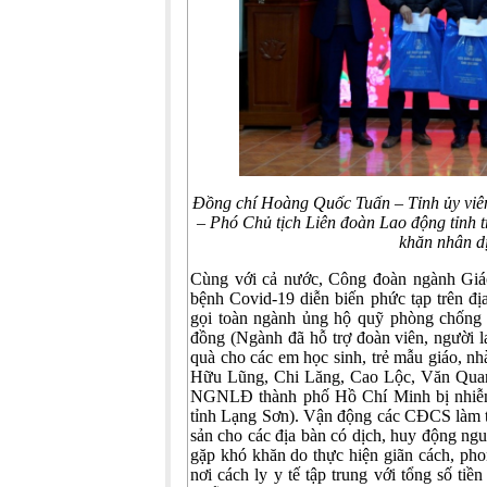
Đồng chí Hoàng Quốc Tuấn – Tỉnh ủy viê
– Phó Chủ tịch Liên đoàn Lao động tỉnh t
khăn nhân d
Cùng với cả nước, Công đoàn ngành Giáo
bệnh Covid-19 diễn biến phức tạp trên 
gọi toàn ngành ủng hộ quỹ phòng chống 
đồng (Ngành đã hỗ trợ đoàn viên, người la
quà cho các em học sinh, trẻ mẫu giáo, nhà
Hữu Lũng, Chi Lăng, Cao Lộc, Văn Quan;
NGNLĐ thành phố Hồ Chí Minh bị nhiễ
tỉnh Lạng Sơn). Vận động các CĐCS làm tấm
sản cho các địa bàn có dịch, huy động n
gặp khó khăn do thực hiện giãn cách, phon
nơi cách ly y tế tập trung với tổng số tiề