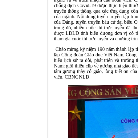
chống dịch Covid-19 được thực hiện thườn
truyền thông thông qua các ứng dụng công
của ngành. Nội dung tuyên truyền tập tru
của Đảng, tuyên truyền bầu cử đại biểu Q
trong đó, nhiều cuộc thi trực tuyến đã
được LĐLĐ tỉnh biểu dương đơn vị có thà
tham gia cuộc thi trực tuyến và chương trìn
Chào mừng kỷ niệm 190 năm thành lập t
lập Công đoàn Giáo dục Việt Nam, Công đ
hiểu lịch sử ra đời, phát triển và trưở
Nam; giới thiệu clip về gương nhà giáo ti
tấm gương thầy cô giáo, lòng biết ơn củ
viên, CBNGNLĐ.