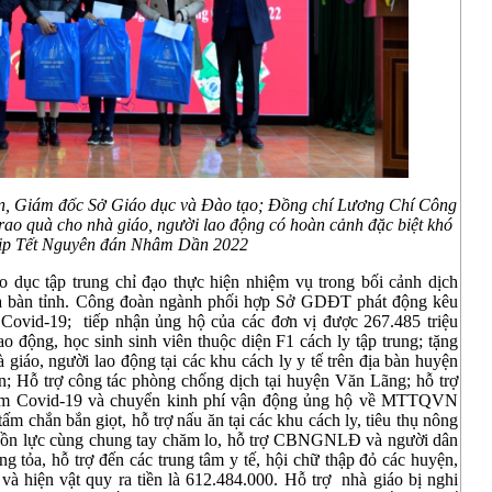
n, Giám đốc Sở Giáo dục và Đào tạo; Đồng chí Lương Chí Công
rao quà cho nhà giáo, người lao động có hoàn cảnh đặc biệt khó
ịp Tết Nguyên đán Nhâm Dần 2022
 dục tập trung chỉ đạo thực hiện nhiệm vụ trong bối cảnh dịch
địa bàn tỉnh. Công đoàn ngành phối hợp Sở GDĐT phát động kêu
Covid-19; tiếp nhận ủng hộ của các đơn vị được 267.485 triệu
o động, học sinh sinh viên thuộc diện F1 cách ly tập trung; tặng
 giáo, người lao động tại các khu cách ly y tế trên địa bàn huyện
 Hỗ trợ công tác phòng chống dịch tại huyện Văn Lãng; hỗ trợ
m Covid-19 và chuyển kinh phí vận động ủng hộ về MTTQVN
 chắn bắn giọt, hỗ trợ nấu ăn tại các khu cách ly, tiêu thụ nông
guồn lực cùng chung tay chăm lo, hỗ trợ CBNGNLĐ và người dân
g tỏa, hỗ trợ đến các trung tâm y tế, hội chữ thập đỏ các huyện,
n và hiện vật quy ra tiền là 612.484.000. Hỗ trợ nhà giáo bị nghi