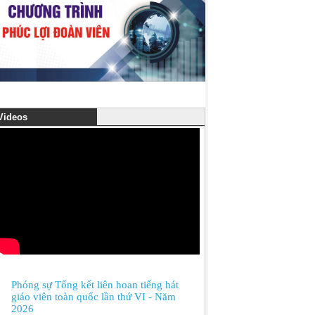
ideos
Phóng sự Tổng kết liên hoan tiếng hát
giáo viên toàn quốc lần thứ VI - Năm
2026