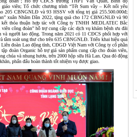
 Công đoàn"; Hỗ trợ CĐCS trường THPT Văn Quan, Bình độ
giáo viên; Tổ chức chương trình “Tết Sum vầy – Kết nối yêu
cho 205 CBNGNLĐ và 93 HSSV với tổng trị giá 255.500.000đ;
h an” xuân Nhâm Dần 2022, tặng quà cho 172 CBNGNLĐ và 90
Ký kết thỏa thuận hợp tác với Công ty TNHH MEDLATEC Bắc
n viên công đoàn” hỗ trợ cung cấp các dịch vụ khám bệnh ưu đãi
àn và người lao động. Trong năm 2021 có 11 CĐCS phối hợp với
 và tầm soát ung thư cho trên 635 CBNGNLĐ. Triển khai hiệu quả
ữa Liên đoàn Lao động tỉnh, CĐGD Việt Nam với Công ty cổ phần
tập đoàn Organic hỗ trợ giá sản phẩm cung cấp cho đoàn viên,
ong chúa và nhung hươu, trên 2000 hộp sữa Hà Lan. Qua đó động
, phấn đấu hoàn thành tốt nhiệm vụ được giao.