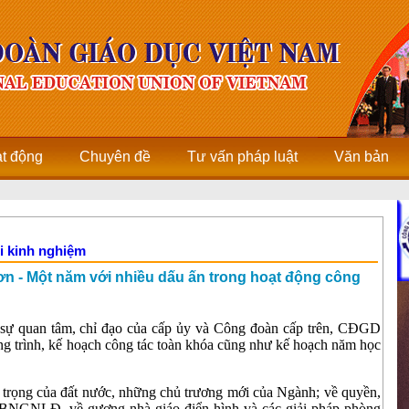
ạt động
Chuyên đề
Tư vấn pháp luật
Văn bản
i kinh nghiệm
Sơn - Một năm với nhiều dấu ấn trong hoạt động công
 sự quan tâm, chỉ đạo của cấp ủy và Công đoàn cấp trên, CĐGD
ương trình, kế hoạch công tác toàn khóa cũng như kế hoạch năm học
n trọng của đất nước, những chủ trương mới của Ngành; về quyền,
 CBNGNLĐ, về gương nhà giáo điển hình và các giải pháp phòng