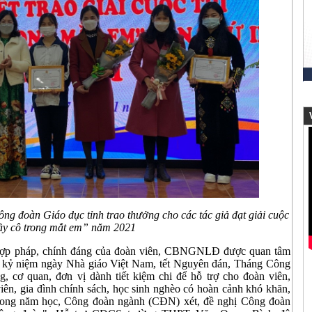
V
g đoàn Giáo dục tỉnh trao thưởng cho các tác giả đạt giải cuộc
ầy cô trong mắt em” năm 2021
h hợp pháp, chính đáng của đoàn viên, CBNGNLĐ được quan tâm
dịp kỷ niệm ngày Nhà giáo Việt Nam, tết Nguyên đán, Tháng Công
, cơ quan, đơn vị dành tiết kiệm chi để hỗ trợ cho đoàn viên,
 gia đình chính sách, học sinh nghèo có hoàn cảnh khó khăn,
,... Trong năm học, Công đoàn ngành (CĐN) xét, đề nghị Công đoàn