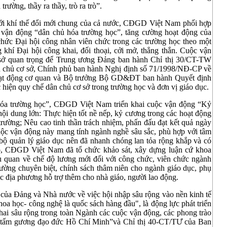
trường, thầy ra thầy, trò ra trò”.
với khí thế đổi mới chung của cả nước, CĐGD Việt Nam phối hợp
vận động “dân chủ hóa trường học”, tăng cường hoạt động của
chức Đại hội công nhân viên chức trong các trường học theo một
 khí Đại hội công khai, đối thoại, cởi mở, thẳng thắn. Cuộc vận
 sở quan trọng để Trung ương Đảng ban hành Chỉ thị 30/CT-TW
ân chủ cơ sở, Chính phủ ban hành Nghị định số 71/1998/NĐ-CP về
hoạt động cơ quan và Bộ trưởng Bộ GD&ĐT ban hành Quyết định
iện quy chế dân chủ cơ sở trong trường học và đơn vị giáo dục.
hóa trường học”, CĐGD Việt Nam triển khai cuộc vận động “Kỷ
ội dung lớn: Thực hiện tốt nề nếp, kỷ cương trong các hoạt động
trường; Nêu cao tinh thần trách nhiệm, phấn đấu đạt kết quả ngày
uộc vận động này mang tính ngành nghề sâu sắc, phù hợp với tâm
 bộ quản lý giáo dục nên đã nhanh chóng lan tỏa rộng khắp và có
ó, CĐGD Việt Nam đã tổ chức khảo sát, xây dựng luận cứ khoa
u quan về chế độ lương mới đối với công chức, viên chức ngành
rường chuyên biệt, chính sách thâm niên cho ngành giáo dục, phụ
 địa phương hỗ trợ thêm cho nhà giáo, người lao động.
của Đảng và Nhà nước về việc hội nhập sâu rộng vào nền kinh tế
 khoa học- công nghệ là quốc sách hàng đầu", là động lực phát triển
hai sâu rộng trong toàn Ngành các cuộc vận động, các phong trào
eo tấm gương đạo đức Hồ Chí Minh”và Chỉ thị 40-CT/TƯ của Ban