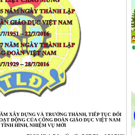
ĂM XÂY DỰNG VÀ TRƯỞNG THÀNH, TIẾP TỤC ĐỔI
HOẠT ĐỘNG
CỦA CÔNG ĐOÀN GIÁO DỤC VIỆT NAM
 TÌNH HÌNH, NHIỆM VỤ MỚI