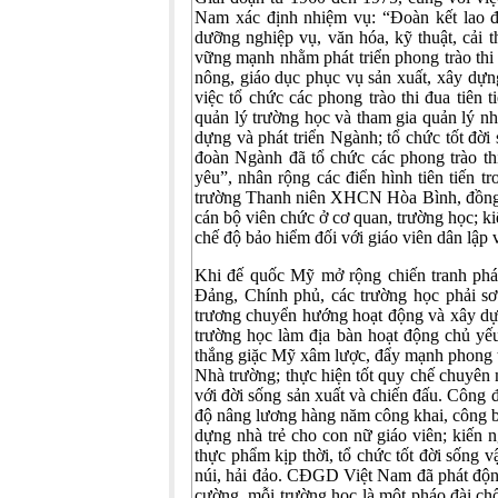
Nam xác định nhiệm vụ: “Đoàn kết lao đ
dưỡng nghiệp vụ, văn hóa, kỹ thuật, cải 
vững mạnh nhằm phát triển phong trào thi 
nông, giáo dục phục vụ sản xuất, xây dự
việc tổ chức các phong trào thi đua tiên
quản lý trường học và tham gia quản lý nh
dựng và phát triển Ngành; tổ chức tốt đời
đoàn Ngành đã tổ chức các phong trào th
yêu”, nhân rộng các điển hình tiên tiến 
trường Thanh niên XHCN Hòa Bình, đồng 
cán bộ viên chức ở cơ quan, trường học; k
chế độ bảo hiểm đối với giáo viên dân lập
Khi đế quốc Mỹ mở rộng chiến tranh phá 
Đảng, Chính phủ, các trường học phải s
trương chuyển hướng hoạt động và xây dựn
trường học làm địa bàn hoạt động chủ yếu
thắng giặc Mỹ xâm lược, đẩy mạnh phong tr
Nhà trường; thực hiện tốt quy chế chuyên 
với đời sống sản xuất và chiến đấu. Công 
độ nâng lương hàng năm công khai, công bằn
dựng nhà trẻ cho con nữ giáo viên; kiến 
thực phẩm kịp thời, tổ chức tốt đời sống vậ
núi, hải đảo. CĐGD Việt Nam đã phát độn
cường, mỗi trường học là một pháo đài ch