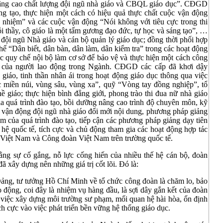
âng cao chất lượng đội ngũ nhà giáo và CBQL giáo dục”. CĐGD
ng tạo, thực hiện một cách có hiệu quả thực chất cuộc vận động
nhiệm” và các cuộc vận động “Nói không với tiêu cực trong thi
ỗi thầy, cô giáo là một tấm gương đạo đức, tự học và sáng tạo”, …
a đội ngũ Nhà giáo và cán bộ quản lý giáo dục; đồng thời phối hợp
hế “Dân biết, dân bàn, dân làm, dân kiểm tra” trong các hoạt động
c quy chế nội bộ làm cơ sở để bảo vệ và thực hiện một cách công
áp của người lao động trong Ngành. CĐGD các cấp đã khơi dậy
iáo, tinh thần nhân ái trong hoạt động giáo dục thông qua việc
c miền núi, vùng sâu, vùng xa”, quỹ “Vòng tay đồng nghiệp”, tổ
ề giáo; thực hiện bình đẳng giới, phong trào thi đua nữ nhà giáo
a quá trình đào tạo, bồi dưỡng nâng cao trình độ chuyên môn, kỹ
là vận động đội ngũ nhà giáo đổi mới nội dung, phương pháp giảng
m của quá trình đào tạo, tiếp cận các phương pháp giảng dạy tiên
n hệ quốc tế, tích cực và chủ động tham gia các hoạt động hợp tác
c Việt Nam và Công đoàn Việt Nam trên trường quốc tế.
ng sự cố gắng, nỗ lực cống hiến của nhiều thế hệ cán bộ, đoàn
xây dựng nên những giá trị cốt lõi. Đó là:
Đảng, tư tưởng Hồ Chí Minh về tổ chức công đoàn là chăm lo, bảo
o động, coi đây là nhiệm vụ hàng đầu, là sợi dây gắn kết của đoàn
i việc xây dựng môi trường sư phạm, mối quan hệ hài hòa, ổn định
ch cực vào việc phát triển bền vững hệ thống giáo dục.