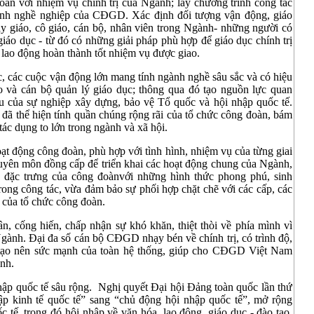
oàn với nhiệm vụ chính trị của Ngành; lấy chương trình công tác
ính nghề nghiệp của CĐGD. Xác định đối tượng vận động, giáo
ày giáo, cô giáo, cán bộ, nhân viên trong Ngành- những người có
giáo dục - từ đó có những giải pháp phù hợp để giáo dục chính trị
 lao động hoàn thành tốt nhiệm vụ được giao.
c, các cuộc vận động lớn mang tính ngành nghề sâu sắc và có hiệu
 và cán bộ quản lý giáo dục; thông qua đó tạo nguồn lực quan
 của sự nghiệp xây dựng, bảo vệ Tổ quốc và hội nhập quốc tế.
 đã thể hiện tính quần chúng rộng rãi của tổ chức công đoàn, bám
tác dụng to lớn trong ngành và xã hội.
oạt động công đoàn, phù hợp với tình hình, nhiệm vụ của từng giai
uyên môn đồng cấp để triển khai các hoạt động chung của Ngành,
 đặc trưng của công đoànvới những hình thức phong phú, sinh
trong công tác, vừa đảm bảo sự phối hợp chặt chẽ với các cấp, các
 của tổ chức công đoàn.
, cống hiến, chấp nhận sự khó khăn, thiệt thòi về phía mình vì
Ngành. Đại đa số cán bộ CĐGD nhạy bén về chính trị, có trình độ,
, tạo nên sức mạnh của toàn hệ thống, giúp cho CĐGD Việt Nam
ình.
 nhập quốc tế sâu rộng. Nghị quyết Đại hội Đảng toàn quốc lần thứ
ập kinh tế quốc tế” sang “chủ động hội nhập quốc tế”, mở rộng
 tế, trong đó hội nhập về văn hóa, lao động, giáo dục - đào tạo,