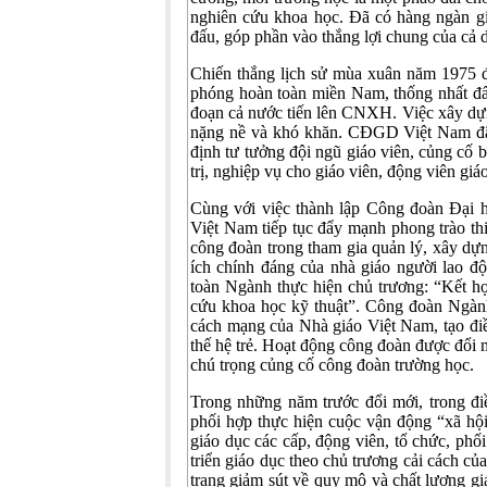
nghiên cứu khoa học. Đã có hàng ngàn gi
đấu, góp phần vào thắng lợi chung của cả d
Chiến thắng lịch sử mùa xuân năm 1975 đ
phóng hoàn toàn miền Nam, thống nhất đấ
đoạn cả nước tiến lên CNXH. Việc xây dựn
nặng nề và khó khăn. CĐGD Việt Nam đ
định tư tưởng đội ngũ giáo viên, củng cố 
trị, nghiệp vụ cho giáo viên, động viên gi
Cùng với việc thành lập Công đoàn Đại
Việt Nam tiếp tục đẩy mạnh phong trào thi 
công đoàn trong tham gia quản lý, xây dựn
ích chính đáng của nhà giáo người lao đ
toàn Ngành thực hiện chủ trương: “Kết hợ
cứu khoa học kỹ thuật”. Công đoàn Ngành 
cách mạng của Nhà giáo Việt Nam, tạo điề
thế hệ trẻ. Hoạt động công đoàn được đổi 
chú trọng củng cố công đoàn trường học.
Trong những năm trước đổi mới, trong đ
phối hợp thực hiện cuộc vận động “xã hội
giáo dục các cấp, động viên, tổ chức, phố
triển giáo dục theo chủ trương cải cách 
trạng giảm sút về quy mô và chất lượng 