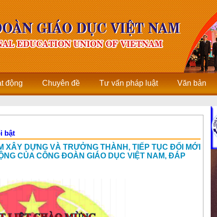
ạt động
Chuyên đề
Tư vấn pháp luật
Văn bản
i bật
 XÂY DỰNG VÀ TRƯỞNG THÀNH, TIẾP TỤC ĐỔI MỚI
NG CỦA CÔNG ĐOÀN GIÁO DỤC VIỆT NAM, ĐÁP