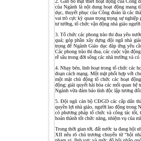
2. Gắn bó mật thiết hoạt động của Công đ
của Ngành là nội dung hoạt động mang t
dục, thuyết phục của Công đoàn là các th
vai trò cực kỳ quan trọng trọng sự nghiệp 
tư tưởng, tổ chức vận động nhà giáo người
3. Tổ chức các phong trào thi đua yêu nướ
quả; góp phần xây dựng đội ngũ nhà giáo
trọng để Ngành Giáo dục đáp ứng yêu cầu
Các phong trào thi đua, các cuộc vận động
rễ sâu trong đời sống các nhà trường và có 
4. Nhạy bén, linh hoạt trong tổ chức các h
đoạn cách mạng. Một mặt phối hợp với ch
một mặt chủ động tổ chức các hoạt động
động; giải quyết hài hòa các mối quan hệ 
Ngành vừa đảm bảo tính độc lập tương đối
5. Đội ngũ cán bộ CĐGD các cấp dấn thân
quyền lợi nhà giáo, người lao động trong 
có phương pháp tổ chức và công tác tốt
hoàn thành tốt chức năng, nhiệm vụ của m
Trong thời gian tới, đất nước ta đang hội
XII nêu rõ chủ trương chuyển từ “hội nh
phạm vi, lĩnh vực và mức độ hội nhập quốc