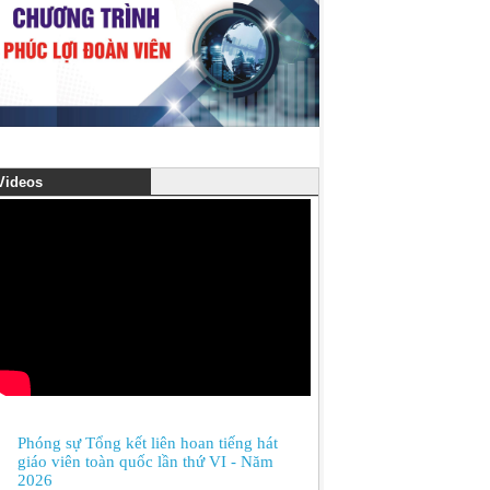
ideos
Phóng sự Tổng kết liên hoan tiếng hát
giáo viên toàn quốc lần thứ VI - Năm
2026