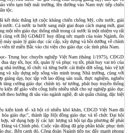
áo viên tạm biệt mái trường, lên đường vào Nam trực tiếp chiến
ân tộc.
ã kết thúc thắng lợi cuộc kháng chiến chống Mỹ, cứu nước, giải
t nước. Cả nước ta bước sang một giai đoạn cách mạng mới, giai
g một nền giáo dục thống nhất trong cả nước là một nhiệm vụ rất
ã cùng với Bộ GD&ĐT huy động sức mạnh của toàn Ngành, ổn
bộ máy quản lý giáo dục các cấp, xây dựng và bồi dưỡng về chính
áo viên từ miền Bắc vào chi viện cho giáo dục các tỉnh phía Nam.
 học- Trung học chuyên nghiệp Việt Nam (tháng 1/1975), CĐGD
đua dạy tốt, học tốt, quản lý và phục vụ tốt, phát huy vai trò của
g nhà trường, tổ chức và từng bước cải thiện đời sống, bảo vệ lợi
ộng và xây dựng nếp sống văn minh trong Nhà trường, cùng với
p giảng dạy, học tập với lao động sản xuất, thực nghiệm, nghiên
tăng cường giáo dục chính trị- tư tưởng, phát huy truyền thống
u kiện để giáo viên cống hiến nhiều nhất cho sự nghiệp giáo dục
mới theo hướng đi sâu vào ngành nghề, đi sát quần chúng, đặc biệt
iều kiện kinh tế- xã hội có nhiều khó khăn, CĐGD Việt Nam đã
 hóa giáo dục”, thành lập Hội đồng giáo dục và tổ chức Đại hội
i hợp, sử dụng hợp lý các lực lượng xã hội tại địa phương để phát
của Đảng và Chính phủ. Cuộc vận động đã góp phần khắc phục tình
giáo dục. Bên cạnh đó, Công đoàn Ngành tiếp tục đẩy mạnh phong