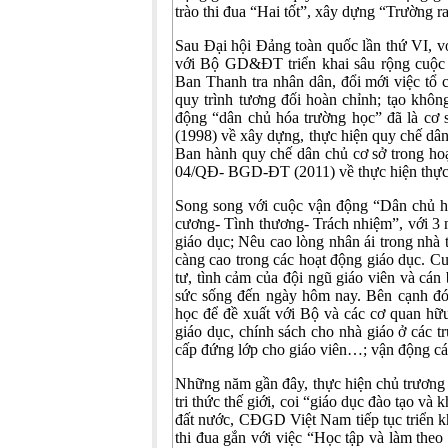
trào thi đua “Hai tốt”, xây dựng “Trường ra 
Sau Đại hội Đảng toàn quốc lần thứ VI, 
với Bộ GD&ĐT triển khai sâu rộng cuộc 
Ban Thanh tra nhân dân, đổi mới việc tổ 
quy trình tương đối hoàn chỉnh; tạo không
động “dân chủ hóa trường học” đã là cơ
(1998) về xây dựng, thực hiện quy chế d
Ban hành quy chế dân chủ cơ sở trong 
04/QĐ- BGD-ĐT (2011) về thực hiện thực h
Song song với cuộc vận động “Dân chủ 
cương- Tình thương- Trách nhiệm”, với 3 n
giáo dục; Nêu cao lòng nhân ái trong nhà 
càng cao trong các hoạt động giáo dục. C
tư, tình cảm của đội ngũ giáo viên và cán
sức sống đến ngày hôm nay. Bên cạnh đ
học để đề xuất với Bộ và các cơ quan hữ
giáo dục, chính sách cho nhà giáo ở các t
cấp đứng lớp cho giáo viên…; vận động các
Những năm gần đây, thực hiện chủ trương 
tri thức thế giới, coi “giáo dục đào tạo và
đất nước, CĐGD Việt Nam tiếp tục triển k
thi đua gắn với việc “Học tập và làm th