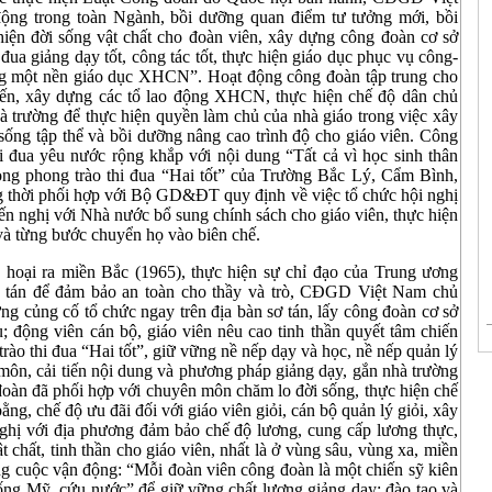
ộng trong toàn Ngành, bồi dưỡng quan điểm tư tưởng mới, bồi
thiện đời sống vật chất cho đoàn viên, xây dựng công đoàn cơ sở
đua giảng dạy tốt, công tác tốt, thực hiện giáo dục phục vụ công-
ng một nền giáo dục XHCN”. Hoạt động công đoàn tập trung cho
 tiến, xây dựng các tổ lao động XHCN, thực hiện chế độ dân chủ
à trường để thực hiện quyền làm chủ của nhà giáo trong việc xây
 sống tập thể và bồi dưỡng nâng cao trình độ cho giáo viên. Công
i đua yêu nước rộng khắp với nội dung “Tất cả vì học sinh thân
trong phong trào thi đua “Hai tốt” của Trường Bắc Lý, Cẩm Bình,
thời phối hợp với Bộ GD&ĐT quy định về việc tổ chức hội nghị
iến nghị với Nhà nước bổ sung chính sách cho giáo viên, thực hiện
 và từng bước chuyển họ vào biên chế.
hoại ra miền Bắc (1965), thực hiện sự chỉ đạo của Trung ương
ơ tán để đảm bảo an toàn cho thầy và trò, CĐGD Việt Nam chủ
g củng cố tổ chức ngay trên địa bàn sơ tán, lấy công đoàn cơ sở
; động viên cán bộ, giáo viên nêu cao tinh thần quyết tâm chiến
ào thi đua “Hai tốt”, giữ vững nề nếp dạy và học, nề nếp quản lý
môn, cải tiến nội dung và phương pháp giảng dạy, gắn nhà trường
đoàn đã phối hợp với chuyên môn chăm lo đời sống, thực hiện chế
g, chế độ ưu đãi đối với giáo viên giỏi, cán bộ quản lý giỏi, xây
nghị với địa phương đảm bảo chế độ lương, cung cấp lương thực,
t chất, tinh thần cho giáo viên, nhất là ở vùng sâu, vùng xa, miền
g cuộc vận động: “Mỗi đoàn viên công đoàn là một chiến sỹ kiên
ống Mỹ, cứu nước” để giữ vững chất lượng giảng dạy; đào tạo và