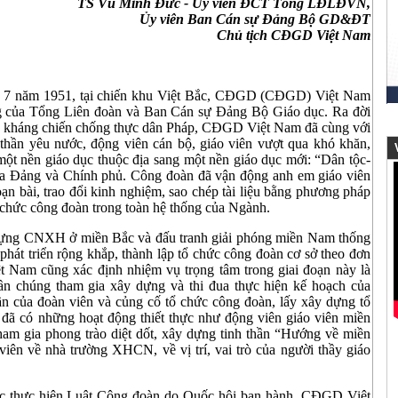
TS Vũ Minh Đức -
Ủy viên ĐCT Tổng LĐLĐVN,
Ủy viên Ban Cán sự Đảng Bộ GD&ĐT
Chủ tịch CĐGD Việt Nam
ng 7 năm 1951, tại chiến khu Việt Bắc, CĐGD (CĐGD) Việt Nam
ng của Tổng Liên đoàn và Ban Cán sự Đảng Bộ Giáo dục. Ra đời
ộc kháng chiến chống thực dân Pháp, CĐGD Việt Nam đã cùng với
thần yêu nước, động viên cán bộ, giáo viên vượt qua khó khăn,
V
một nền giáo dục thuộc địa sang một nền giáo dục mới: “Dân tộc-
ủa Đảng và Chính phủ. Công đoàn đã vận động anh em giáo viên
soạn bài, trao đổi kinh nghiệm, sao chép tài liệu bằng phương pháp
ổ chức công đoàn trong toàn hệ thống của Ngành.
ây dựng CNXH ở miền Bắc và đấu tranh giải phóng miền Nam thống
át triển rộng khắp, thành lập tổ chức công đoàn cơ sở theo đơn
Nam cũng xác định nhiệm vụ trọng tâm trong giai đoạn này là
uần chúng tham gia xây dựng và thi đua thực hiện kế hoạch của
hần của đoàn viên và củng cố tổ chức công đoàn, lấy xây dựng tổ
ã có những hoạt động thiết thực như động viên giáo viên miền
tham gia phong trào diệt dốt, xây dựng tinh thần “Hướng về miền
viên về nhà trường XHCN, về vị trí, vai trò của người thầy giáo
iệc thực hiện Luật Công đoàn do Quốc hội ban hành, CĐGD Việt