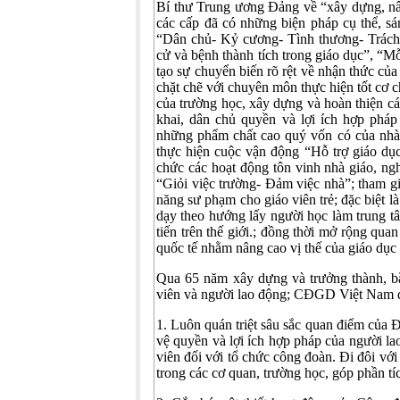
Bí thư Trung ương Đảng về “xây dựng, n
các cấp đã có những biện pháp cụ thể, sá
“Dân chủ- Kỷ cương- Tình thương- Trách 
cử và bệnh thành tích trong giáo dục”, “M
tạo sự chuyển biến rõ rệt về nhận thức củ
chặt chẽ với chuyên môn thực hiện tốt cơ c
của trường học, xây dựng và hoàn thiện cá
khai, dân chủ quyền và lợi ích hợp ph
những phẩm chất cao quý vốn có của nhà g
thực hiện cuộc vận động “Hỗ trợ giáo dụ
chức các hoạt động tôn vinh nhà giáo, ngh
“Giỏi việc trường- Đảm việc nhà”; tham gi
năng sư phạm cho giáo viên trẻ; đặc biệt 
dạy theo hướng lấy người học làm trung tâ
tiến trên thế giới.; đồng thời mở rộng qua
quốc tế nhằm nâng cao vị thế của giáo dụ
Qua 65 năm xây dựng và trưởng thành, bằ
viên và người lao động; CĐGD Việt Nam đã 
1. Luôn quán triệt sâu sắc quan điểm của 
vệ quyền và lợi ích hợp pháp của người la
viên đối với tổ chức công đoàn. Đi đôi vớ
trong các cơ quan, trường học, góp phần tí