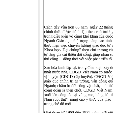
Cách đây vừa tròn 65 năm, ngày 22 thá
chính thức được thành lập theo chủ trươ
trong điều kiện vô cùng khó khăn của cu
Ngành Giáo dục chú trọng nâng cao tinh 
thực hiện việc chuyển hướng giáo dục từ 
Khoa học- Đại chúng” theo chủ trương c
tự tăng gia cải thiện đời sống, giúp nhau 
thủ công… đồng thời với việc phát triển t
Sau hòa bình lập lại, trong điều kiện x
nhất nước nhà, CĐGD Việt Nam có bước ph
vị huyện (CĐGD cấp huyện). CĐGD Việt 
giáo dục chính trị tư tưởng, vận động q
Ngành; chăm lo đời sống vật chất, tinh t
công đoàn là then chốt. CĐGD Việt Nam đ
xuôi lên công tác tại vùng cao, hăng hái 
Nam ruột thịt”, nâng cao ý thức của giáo 
trong chế độ mới.
Giai đoạn từ 1960 đến 1975, cùng với v