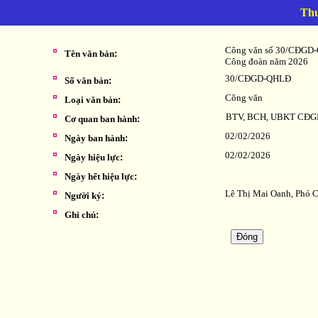
Thu
Công văn số 30/CĐGD-Q
Tên văn bản
:
Công đoàn năm 2026
30/CĐGD-QHLĐ
Số văn bản
:
Công văn
Loại văn bản
:
BTV, BCH, UBKT CĐG
Cơ quan ban hành
:
02/02/2026
Ngày ban hành
:
02/02/2026
Ngày hiệu lực
:
Ngày hết hiệu lực
:
Lê Thị Mai Oanh, Phó 
Người ký
:
Ghi chú
: